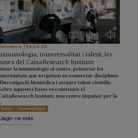
s
Imágenes
Videos
Audios
Barcelona
24.04.26
Immunologia, transversalitat i talent, les
bases del CaixaResearch Institute
Situar la immunologia al centre, potenciar les
oportunitats que sorgeixen en connectar disciplines
d’investigació biomèdica i atraure talent científic.
Sobre aquestes bases es construeix el
CaixaResearch Institute, nou centre impulsat per la
..
Salut
Immunologia
Llegir-ne més