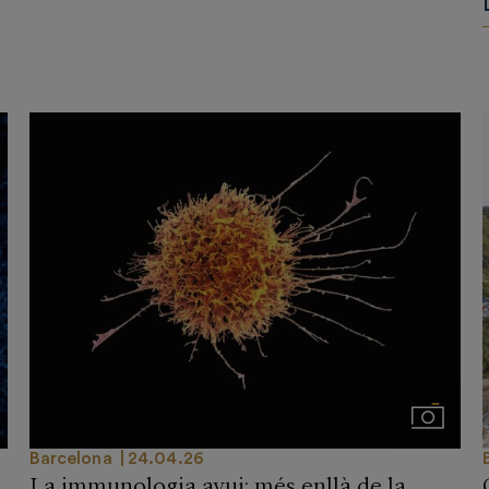
genes
Imágene
Barcelona
24.04.26
La immunologia avui: més enllà de la