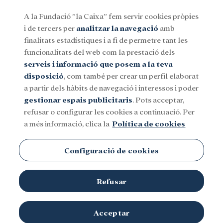
A la Fundació ”la Caixa” fem servir cookies pròpies
i de tercers per
analitzar la navegació
amb
Menu
finalitats estadístiques i a fi de permetre tant les
funcionalitats del web com la prestació dels
serveis i informació que posem a la teva
Social
Investigació i beques
Cultura
disposició
, com també per crear un perfil elaborat
a partir dels hàbits de navegació i interessos i poder
gestionar espais publicitaris
. Pots acceptar,
refusar o configurar les cookies a continuació. Per
a més informació, clica la
Política de cookies
Ocupació
Configuració de cookies
Refusar
Acceptar