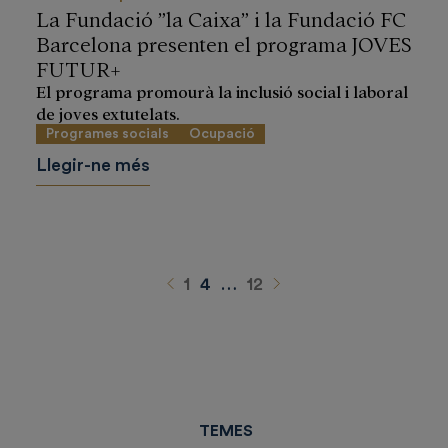
La Fundació ”la Caixa” i la Fundació FC
Barcelona presenten el programa JOVES
FUTUR+
El programa promourà la inclusió social i laboral
de joves extutelats.
Programes socials
Ocupació
Llegir-ne més
Anterior
Siguiente
1
4
…
12
TEMES