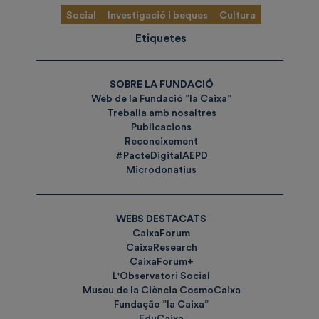
Social
Investigació i beques
Cultura
Etiquetes
SOBRE LA FUNDACIÓ
Web de la Fundació ”la Caixa”
Treballa amb nosaltres
Publicacions
Reconeixement
#PacteDigitalAEPD
Microdonatius
WEBS DESTACATS
CaixaForum
CaixaResearch
CaixaForum+
L'Observatori Social
Museu de la Ciència CosmoCaixa
Fundação ”la Caixa”