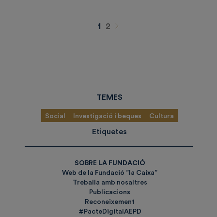
Siguiente
1
2
TEMES
Social
Investigació i beques
Cultura
Etiquetes
SOBRE LA FUNDACIÓ
Web de la Fundació ”la Caixa”
Treballa amb nosaltres
Publicacions
Reconeixement
#PacteDigitalAEPD