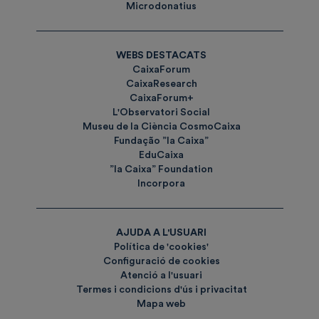
Microdonatius
WEBS DESTACATS
CaixaForum
CaixaResearch
CaixaForum+
L'Observatori Social
Museu de la Ciència CosmoCaixa
Fundação ”la Caixa”
EduCaixa
”la Caixa” Foundation
Incorpora
AJUDA A L'USUARI
Política de 'cookies'
Configuració de cookies
Atenció a l'usuari
Termes i condicions d'ús i privacitat
Mapa web