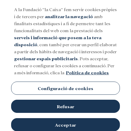
A la Fundació ”la Caixa” fem servir cookies pròpies
i de tercers per
analitzar la navegació
amb
Menu
finalitats estadístiques i a fi de permetre tant les
funcionalitats del web com la prestació dels
serveis i informació que posem a la teva
Social
Investigació i beques
Cultura
disposició
, com també per crear un perfil elaborat
a partir dels hàbits de navegació i interessos i poder
gestionar espais publicitaris
. Pots acceptar,
Malalties infeccioses
refusar o configurar les cookies a continuació. Per
a més informació, clica la
Política de cookies
Configuració de cookies
Refusar
Acceptar