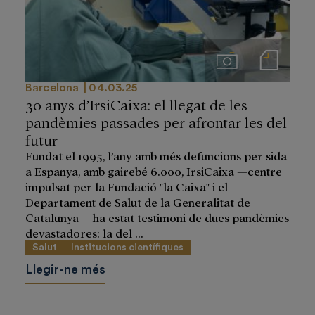
Imágenes
Notas de prensa
Barcelona
04.03.25
30 anys d’IrsiCaixa: el llegat de les
pandèmies passades per afrontar les del
futur
Fundat el 1995, l’any amb més defuncions per sida
a Espanya, amb gairebé 6.000, IrsiCaixa —centre
impulsat per la Fundació "la Caixa" i el
Departament de Salut de la Generalitat de
Catalunya— ha estat testimoni de dues pandèmies
devastadores: la del ...
Salut
Institucions científiques
Llegir-ne més