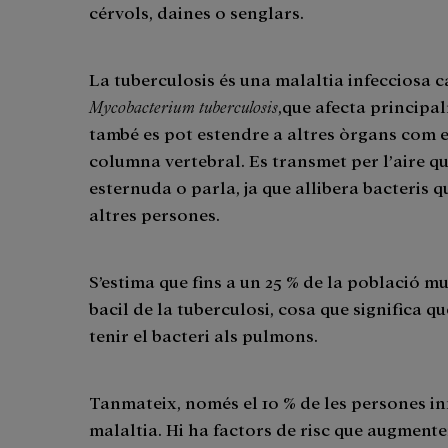
cérvols, daines o senglars.
La tuberculosis és una malaltia infecciosa 
Mycobacterium tuberculosis
,que afecta principal
també es pot estendre a altres òrgans com el
columna vertebral. Es transmet per l’aire q
esternuda o parla, ja que allibera bacteris 
altres persones.
S’estima que fins a un 25 % de la població m
bacil de la tuberculosi, cosa que significa q
tenir el bacteri als pulmons.
Tanmateix, només el 10 % de les persones i
malaltia. Hi ha factors de risc que augmente