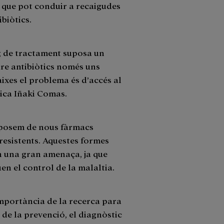
 que pot conduir a recaigudes
ibiòtics.
rg de tractament suposa un
e antibiòtics només uns
aixes el problema és d’accés al
dica Iñaki Comas.
sposem de nous fàrmacs
 resistents. Aquestes formes
ón una gran amenaça, ja que
en el control de la malaltia.
importància de la recerca para
 de la prevenció, el diagnòstic