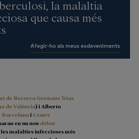
uberculosi, la malaltia
cciosa que causa més
ts
Afegir-ho als meus esdeveniments
tut de Recerca Germans Trias
na de València
) i Alberto
de Barcelona
i
Centre
saran en un nou
debat
 les malalties infeccioses més