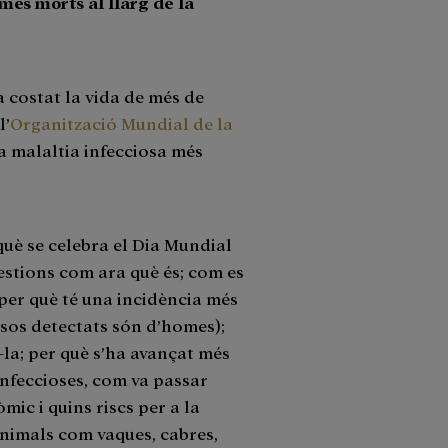
més morts al llarg de la
a costat la vida de més de
l’
Organització Mundial de la
la malaltia infecciosa més
què se celebra el Dia Mundial
estions com ara què és; com es
per què té una incidència més
sos detectats són d’homes);
-la; per què s’ha avançat més
infeccioses, com va passar
ic i quins riscs per a la
animals com vaques, cabres,