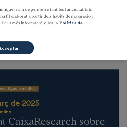
stiques i a fi de permetre tant les funcionalitats
Buscar
CAT
Iniciar sessió
erfil elaborat a partir dels hàbits de navegació i
 Per a més informació, clica la
Política de
Acceptar
nvestigacio mèdica
rç de 2025
nline
t CaixaResearch sobre