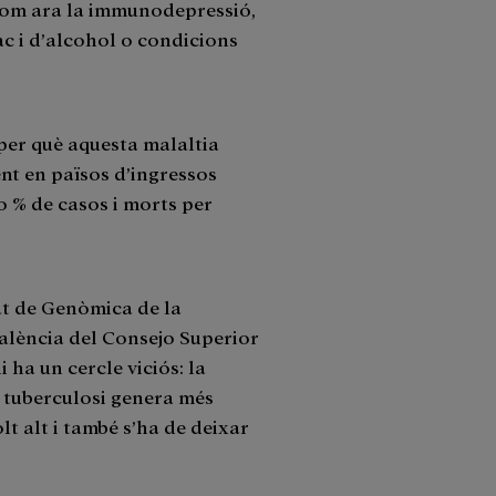
, com ara la immunodepressió,
ac i d’alcohol o condicions
per què aquesta malaltia
nt en països d’ingressos
0 % de casos i morts per
at de Genòmica de la
València del Consejo Superior
 ha un cercle viciós: la
a tuberculosi genera més
t alt i també s’ha de deixar