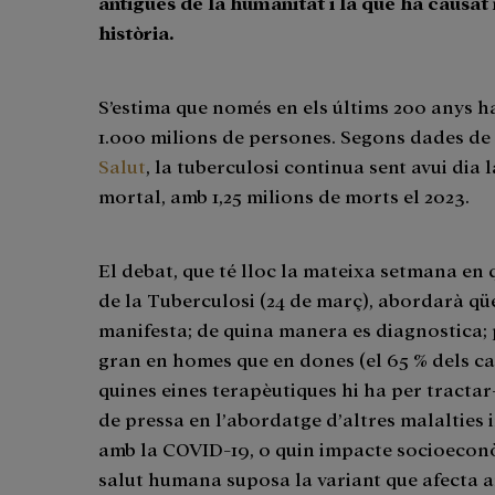
antigues de la humanitat i la que ha causat 
història.
S’estima que només en els últims 200 anys h
1.000 milions de persones. Segons dades de 
Salut
, la tuberculosi continua sent avui dia 
mortal, amb 1,25 milions de morts el 2023.
El debat, que té lloc la mateixa setmana en 
de la Tuberculosi (24 de març), abordarà qü
manifesta; de quina manera es diagnostica; 
gran en homes que en dones (el 65 % dels ca
quines eines terapèutiques hi ha per tractar
de pressa en l’abordatge d’altres malalties 
amb la COVID-19, o quin impacte socioeconòm
salut humana suposa la variant que afecta 