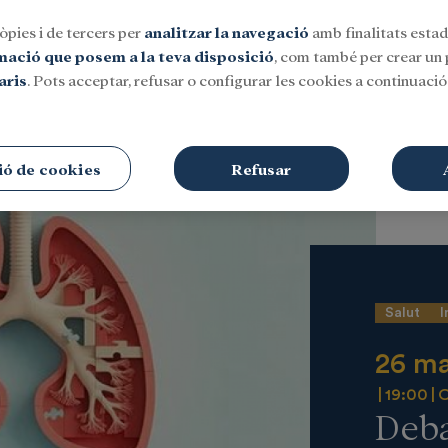
òpies i de tercers per
analitzar la navegació
amb finalitats estadí
rmació que posem a la teva disposició
, com també per crear un p
aris
. Pots acceptar, refusar o configurar les cookies a continuació.
Social
Investigació i beques
Cultura
ió de cookies
Refusar
Salut
I
26 ma
19:00
O
Deba