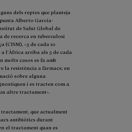
lguns dels reptes que planteja
apunta Alberto García-
nstitut de Salut Global de
a de recerca en tuberculosi
ça (CISM), «3 de cada 10
a l’Àfrica arriba als 5 de cada
en molts casos es fa amb
 la resistència a fàrmacs; en
rmació sobre alguna
agnostiquen i es tracten com a
 un altre tractament».
el tractament, que actualment
macs antibiòtics durant
n el tractament quan es