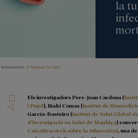
la t
infe
mor
© Fundació "la Caixa"
 la humanitat.
Els investigadors Pere-Joan Cardona (
Insti
i Pujol
), Iñaki Comas (
Institut de Biomedici
García-Basteiro (
Institut de Salut Global 
d’Investigació en Salut de Manhiça
) conver
CaixaResearch sobre la tuberculosi
, una de