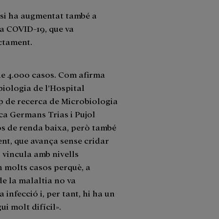
losi ha augmentat també a
la COVID-19, que va
actament.
de 4.000 casos. Com afirma
iologia de l’Hospital
up de recerca de Microbiologia
rca Germans Trias i Pujol
os de renda baixa, però també
ent, que avança sense cridar
s vincula amb nivells
n molts casos perquè, a
de la malaltia no va
infecció i, per tant, hi ha un
ui molt difícil».