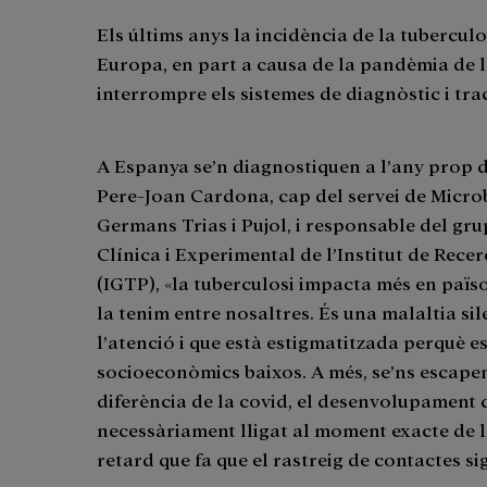
Els últims anys la incidència de la tubercu
Europa, en part a causa de la pandèmia de 
interrompre els sistemes de diagnòstic i tr
A Espanya se’n diagnostiquen a l’any prop 
Pere-Joan Cardona, cap del servei de Microb
Germans Trias i Pujol, i responsable del gr
Clínica i Experimental de l’Institut de Rece
(IGTP), «la tuberculosi impacta més en païs
la tenim entre nosaltres. És una malaltia sil
l’atenció i que està estigmatitzada perquè e
socioeconòmics baixos. A més, se’ns escape
diferència de la covid, el desenvolupament 
necessàriament lligat al moment exacte de la 
retard que fa que el rastreig de contactes sig