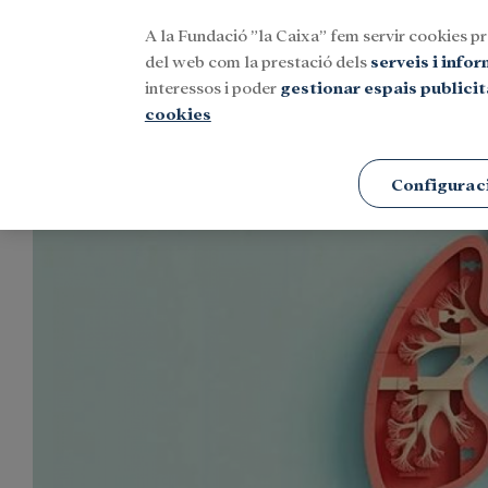
A la Fundació ”la Caixa” fem servir cookies pr
Menu
del web com la prestació dels
serveis i info
interessos i poder
gestionar espais publicit
cookies
Portada
Agenda
Investigació i beques
Configurac