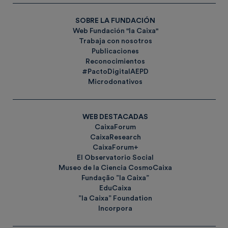
SOBRE LA FUNDACIÓN
Web Fundación "la Caixa"
Trabaja con nosotros
Publicaciones
Reconocimientos
#PactoDigitalAEPD
Microdonativos
WEB DESTACADAS
CaixaForum
CaixaResearch
CaixaForum+
El Observatorio Social
Museo de la Ciencia CosmoCaixa
Fundação ”la Caixa”
EduCaixa
”la Caixa” Foundation
Incorpora