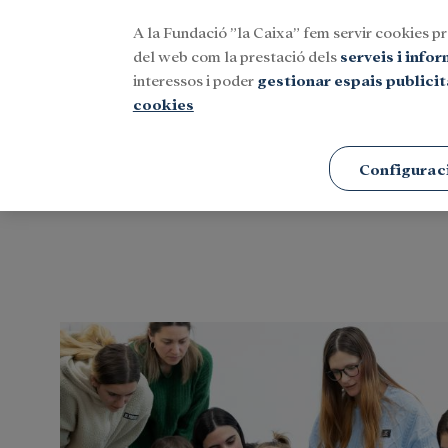
A la Fundació ”la Caixa” fem servir cookies pr
Menu
del web com la prestació dels
serveis i info
interessos i poder
gestionar espais publicit
cookies
Portada
Etiquetes
Configurac