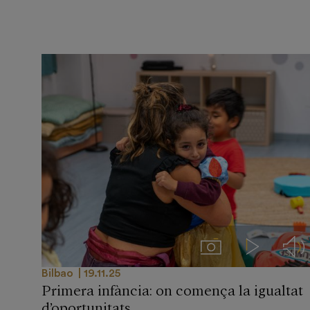
Imágenes
Videos
Aud
Bilbao
19.11.25
Primera infància: on comença la igualtat
d’oportunitats