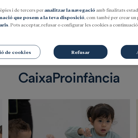
òpies i de tercers per
analitzar la navegació
amb finalitats estadí
rmació que posem a la teva disposició
, com també per crear un p
aris
. Pots acceptar, refusar o configurar les cookies a continuació.
Social
Investigació i beques
Cultura
ió de cookies
Refusar
CaixaProinfància