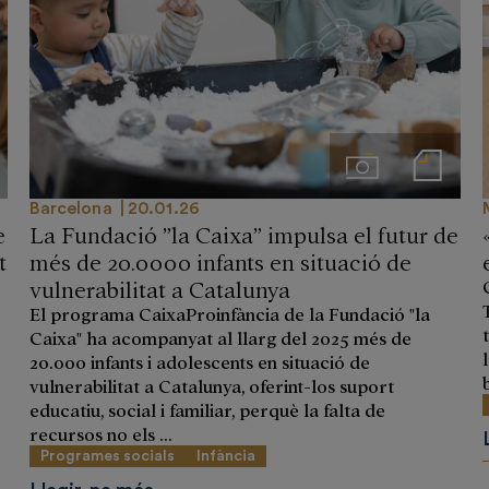
 prensa
Imágenes
Notas de prensa
Barcelona
20.01.26
e
La Fundació ”la Caixa” impulsa el futur de
t
més de 20.0000 infants en situació de
vulnerabilitat a Catalunya
El programa CaixaProinfància de la Fundació "la
Caixa" ha acompanyat al llarg del 2025 més de
20.000 infants i adolescents en situació de
vulnerabilitat a Catalunya, oferint-los suport
educatiu, social i familiar, perquè la falta de
recursos no els ...
Programes socials
Infància