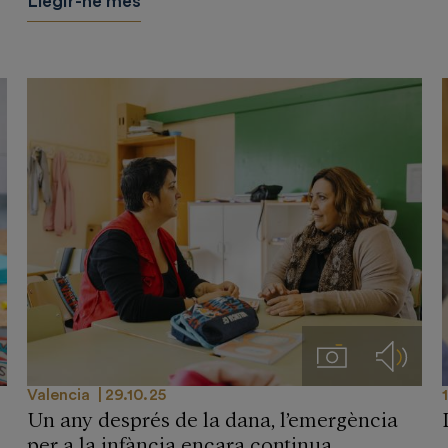
Llegir-ne més
ios
Imágenes
Audios
Valencia
29.10.25
Un any després de la dana, l’emergència
per a la infància encara continua