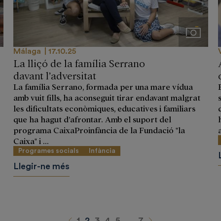
genes
Imágene
Málaga
17.10.25
La lliçó de la família Serrano
davant l’adversitat
La família Serrano, formada per una mare vídua
amb vuit fills, ha aconseguit tirar endavant malgrat
les dificultats econòmiques, educatives i familiars
que ha hagut d’afrontar. Amb el suport del
programa CaixaProinfància de la Fundació "la
Caixa" i ...
Programes socials
Infància
Llegir-ne més
Anterior
Siguiente
1
2
3
4
5
…
7