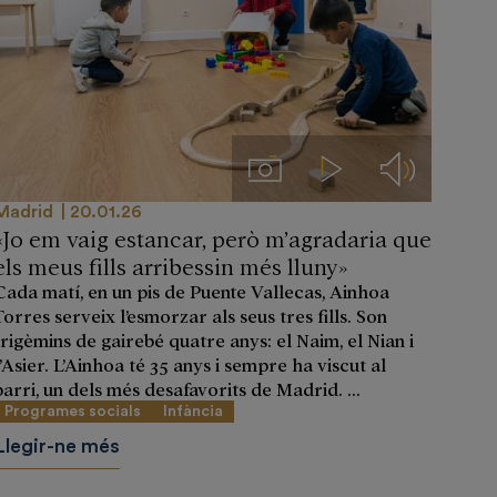
Imágenes
Videos
Audios
Madrid
20.01.26
«Jo em vaig estancar, però m’agradaria que
els meus fills arribessin més lluny»
Cada matí, en un pis de Puente Vallecas, Ainhoa
Torres serveix l’esmorzar als seus tres fills. Son
trigèmins de gairebé quatre anys: el Naim, el Nian i
l’Asier. L’Ainhoa té 35 anys i sempre ha viscut al
barri, un dels més desafavorits de Madrid. ...
Programes socials
Infància
Llegir-ne més