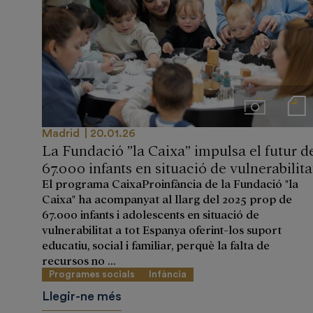
Imágenes
Notas de
Madrid
20.01.26
La Fundació ”la Caixa” impulsa el futur d
67.000 infants en situació de vulnerabilita
El programa CaixaProinfància de la Fundació "la
Caixa" ha acompanyat al llarg del 2025 prop de
67.000 infants i adolescents en situació de
vulnerabilitat a tot Espanya oferint-los suport
educatiu, social i familiar, perquè la falta de
recursos no ...
Programes socials
Infància
Llegir-ne més