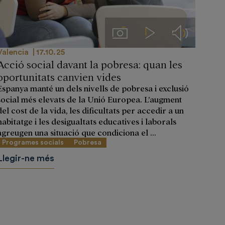
s
Imágenes
Videos
Audios
Valencia
17.10.25
Acció social davant la pobresa: quan les
oportunitats canvien vides
Espanya manté un dels nivells de pobresa i exclusió
social més elevats de la Unió Europea. L’augment
del cost de la vida, les dificultats per accedir a un
habitatge i les desigualtats educatives i laborals
agreugen una situació que condiciona el ...
Programes socials
Pobresa
Llegir-ne més