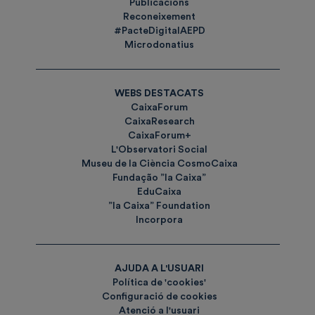
Publicacions
Reconeixement
#PacteDigitalAEPD
Microdonatius
WEBS DESTACATS
CaixaForum
CaixaResearch
CaixaForum+
L'Observatori Social
Museu de la Ciència CosmoCaixa
Fundação ”la Caixa”
EduCaixa
”la Caixa” Foundation
Incorpora
AJUDA A L'USUARI
Política de 'cookies'
Configuració de cookies
Atenció a l'usuari