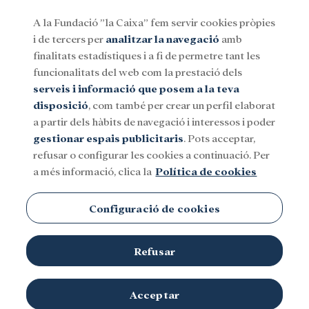
A la Fundació ”la Caixa” fem servir cookies pròpies
i de tercers per
analitzar la navegació
amb
Menu
finalitats estadístiques i a fi de permetre tant les
funcionalitats del web com la prestació dels
serveis i informació que posem a la teva
Social
Investigació i beques
Cultura
disposició
, com també per crear un perfil elaborat
a partir dels hàbits de navegació i interessos i poder
gestionar espais publicitaris
. Pots acceptar,
refusar o configurar les cookies a continuació. Per
a més informació, clica la
Política de cookies
Cooperació internacional
Configuració de cookies
Refusar
Acceptar