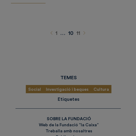
Anterior
Siguiente
1
…
10
11
TEMES
Social
Investigació i beques
Cultura
Etiquetes
SOBRE LA FUNDACIÓ
Web de la Fundació ”la Caixa”
Treballa amb nosaltres