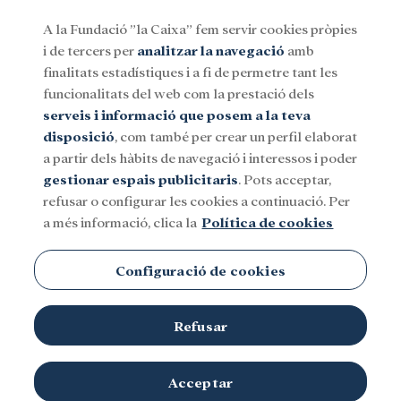
A la Fundació ”la Caixa” fem servir cookies pròpies
i de tercers per
analitzar la navegació
amb
Menu
finalitats estadístiques i a fi de permetre tant les
funcionalitats del web com la prestació dels
serveis i informació que posem a la teva
Social
Investigació i beques
Cultura
disposició
, com també per crear un perfil elaborat
a partir dels hàbits de navegació i interessos i poder
gestionar espais publicitaris
. Pots acceptar,
refusar o configurar les cookies a continuació. Per
a més informació, clica la
Política de cookies
Programes socials
Configuració de cookies
Refusar
Acceptar