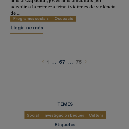
amb discapacitat, joves amb dificultats per
accedir a la primera feina i víctimes de violència
de ...
Programes socials
Ocupació
Llegir-ne més
Anterior
Siguiente
1
…
67
…
75
TEMES
Social
Investigació i beques
Cultura
Etiquetes