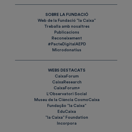
SOBRE LA FUNDACIÓ
Web de la Fundació ”la Caixa”
Treballa amb nosaltres
Publicacions
Reconeixement
#PacteDigitalAEPD
Microdonatius
WEBS DESTACATS
CaixaForum
CaixaResearch
CaixaForum+
L'Observatori Social
Museu de la Ciència CosmoCaixa
Fundação ”la Caixa”
EduCaixa
”la Caixa” Foundation
Incorpora