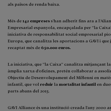
als països de renda baixa.
Més de
142 empreses
s'han adherit fins ara a l'Alia
Empresarial espanyola, encapçalada per ”la Caixa
iniciativa de responsabilitat social empresarial pi
Europa, que canalitza les aportacions a GAVI i que 
recaptat més de
650.000 euros.
La iniciativa, que ”la Caixa” canalitza mitjançant la
àmplia xarxa d'oficines, pretén col·laborar a assoli
Objectiu de Desenvolupament del Mil·lenni en matèr
infantil, que vol
reduir
la
mortalitat
infantil
en dues
parts abans del 2015.
GAVI Alliance és una institució creada l'any 2000 a