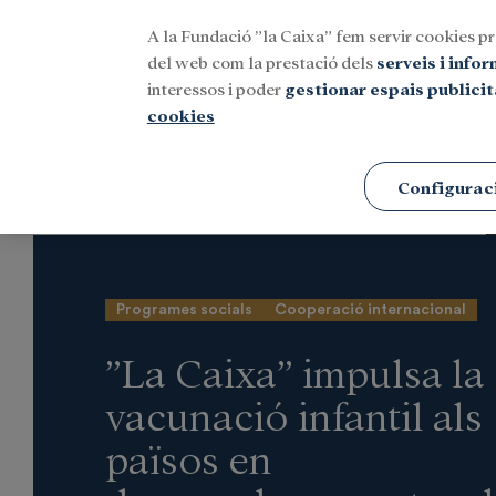
A la Fundació ”la Caixa” fem servir cookies pr
Menu
del web com la prestació dels
serveis i info
interessos i poder
gestionar espais publicit
cookies
Portada
Notícies
Social
Configurac
Programes socials
Cooperació internacional
”La Caixa” impulsa la
vacunació infantil als
països en