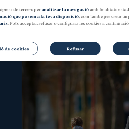
òpies i de tercers per
analitzar la navegació
amb finalitats estadí
rmació que posem a la teva disposició
, com també per crear un p
aris
. Pots acceptar, refusar o configurar les cookies a continuació.
Social
Investigació i beques
Cultura
ió de cookies
Refusar