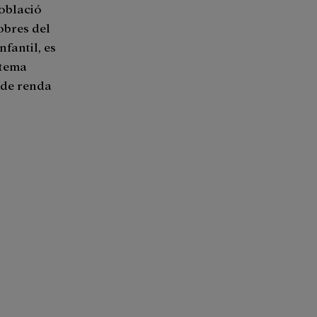
població
obres del
nfantil, es
stema
s de renda