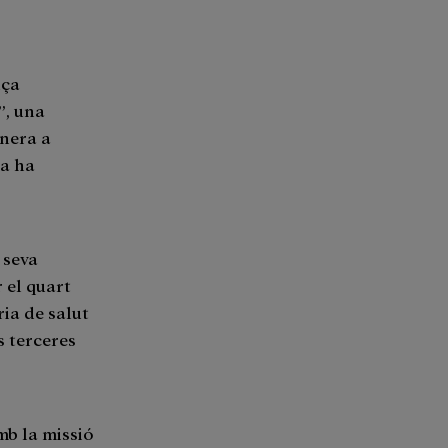
nça
”, una
onera a
ja ha
 seva
r el quart
ia de salut
 terceres
mb la missió