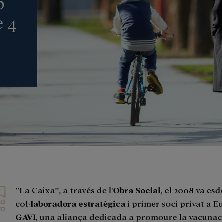
b
 4
”La Caixa”, a través de l'
Obra Social
, el 2008 va es
col·
laboradora
estratègica
i primer soci privat a 
GAVI
, una aliança dedicada a promoure la vacunaci