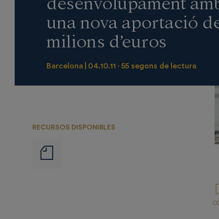
desenvolupament am
una nova aportació de
milions d’euros
Barcelona
04.10.11
55 segons de lectura
RECURSOS DISPONIBLES
Notas
de
prensa