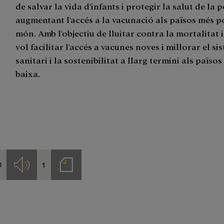
de salvar la vida d'infants i protegir la salut de la 
augmentant l'accés a la vacunació als països més p
món. Amb l'objectiu de lluitar contra la mortalitat i
vol facilitar l'accés a vacunes noves i millorar el si
sanitari i la sostenibilitat a llarg termini als païso
baixa.
0
1
s
Audios
Notas
de
prensa