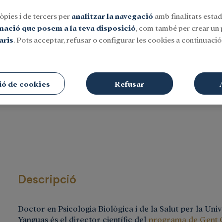
òpies i de tercers per
analitzar la navegació
amb finalitats estadí
rmació que posem a la teva disposició
, com també per crear un p
aris
. Pots acceptar, refusar o configurar les cookies a continuació.
Social
Investigació i beques
Cultura
ió de cookies
Refusar
Descripció
Doctor en Psicologia Biològica i de la Salut per la Un
Yanguas és el director científic del
programa de Gent G