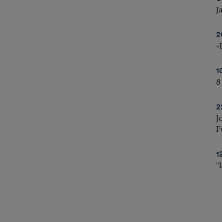
J
2
«
1
8
2
J
F
1
”