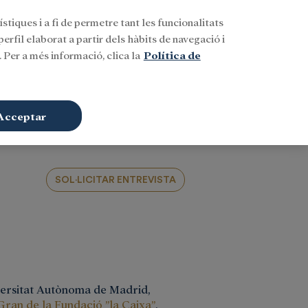
stiques i a fi de permetre tant les funcionalitats
Buscar
CAT
Iniciar sessió
erfil elaborat a partir dels hàbits de navegació i
 Per a més informació, clica la
Política de
Acceptar
SOL·LICITAR ENTREVISTA
iversitat Autònoma de Madrid,
ran de la Fundació ”la Caixa”
,