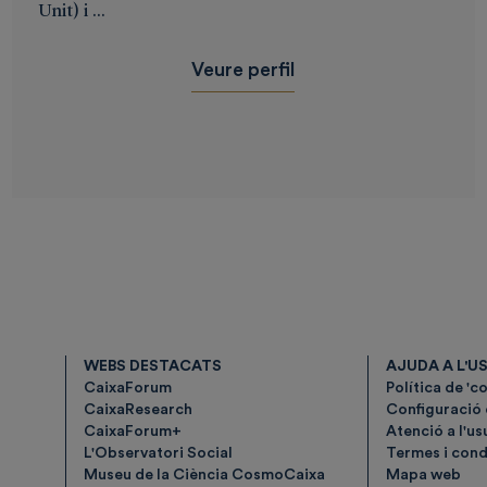
Unit) i ...
Veure perfil
WEBS DESTACATS
AJUDA A L'U
CaixaForum
Política de 'c
CaixaResearch
Configuració
CaixaForum+
Atenció a l'us
L'Observatori Social
Termes i condi
Museu de la Ciència CosmoCaixa
Mapa web