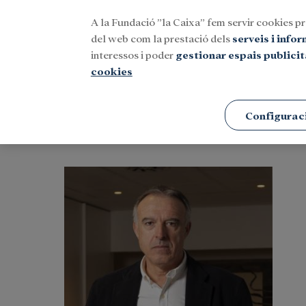
A la Fundació ”la Caixa” fem servir cookies pr
Menu
del web com la prestació dels
serveis i info
interessos i poder
gestionar espais publicit
cookies
Portada
Protagonistes
Configurac