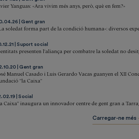
avier Yanguas: «Ara vivim més anys, però, què en fem?»
0.04.26
Gent gran
La soledat forma part de la condició humana»: diversos exper
0.12.21
Suport social
 entitats presenten l’aliança per combatre la soledat no desi
2.10.20
Gent gran
osé Manuel Casado i Luis Gerardo Vacas guanyen el XII Concu
undació ”la Caixa”
2.02.19
Social
la Caixa” inaugura un innovador centre de gent gran a Tarr
Carregar-ne més