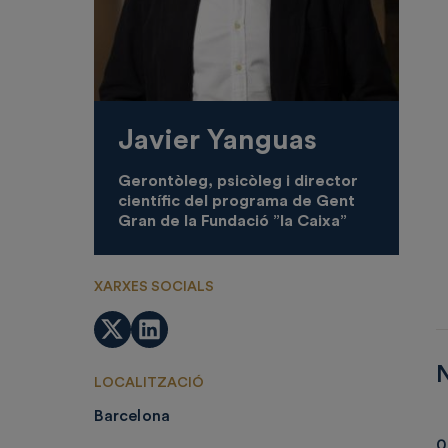
Javier Yanguas
Gerontòleg, psicòleg i director
científic del programa de Gent
Gran de la Fundació ”la Caixa”
XARXES SOCIALS
Twitter
LinkedIn
N
LOCALITZACIÓ
Barcelona
0