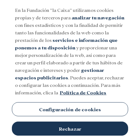
En la Fundación ”la Caixa” utilizamos cookies
propias y de terceros para
analizar tu navegación
Menu
con fines estadísticos y con la finalidad de permitir
tanto las funcionalidades de la web como la
prestación de los
servicios e información que
Social
Investigación y becas
Cultura
ponemos a tu disposición
y proporcionar una
mejor personalización de la web, así como para
crear un perfil elaborado a partir de tus hábitos de
navegación e intereses y poder
gestionar
espacios publicitarios
. Puedes aceptar, rechazar
Social
o configurar las cookies a continuación. Para más
información, clica la
Política de Cookies
Configuración de cookies
Programas sociales
Filantropía
Barcelona
28.07.26
Fallece Josep
Rechazar
Vilarasau, Presidente