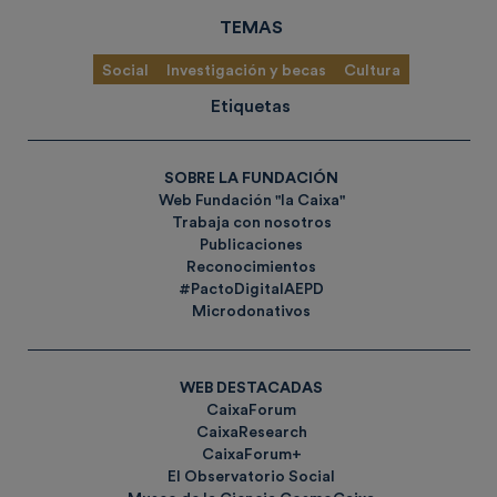
TEMAS
Social
Investigación y becas
Cultura
Etiquetas
SOBRE LA FUNDACIÓN
Web Fundación "la Caixa"
Trabaja con nosotros
Publicaciones
Reconocimientos
#PactoDigitalAEPD
Microdonativos
WEB DESTACADAS
CaixaForum
CaixaResearch
CaixaForum+
El Observatorio Social