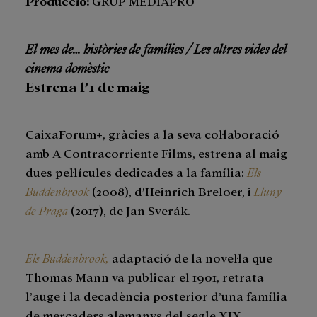
Producció:
GRUP MEDIAPRO
El mes de… històries de famílies / Les altres vides del
cinema domèstic
Estrena l’1 de maig
CaixaForum+, gràcies a la seva col·laboració
amb A Contracorriente Films, estrena al maig
dues pel·lícules dedicades a la família:
Els
Buddenbrook
(2008), d’Heinrich Breloer, i
Lluny
de Praga
(2017), de Jan Sverák.
Els Buddenbrook,
adaptació de la novel·la que
Thomas Mann va publicar el 1901, retrata
l’auge i la decadència posterior d’una família
de mercaders alemanys del segle XIX.