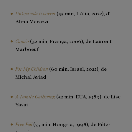
Un’ora sola ti vorrei
(55 min, Itàlia, 2022), d'
Alina Marazzi
Caméo
(32 min, França, 2006), de Laurent
Marboeuf
For My Children
(60 min, Israel, 2022), de
Michal Aviad
A Family Gathering
(52 min, EUA, 1989), de Lise
Yasui
Free Fall
(75 min, Hongria, 1998), de Péter
Forgács