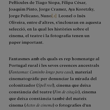
Pel·lícules de Tiago Siopa, Filipa César,
Joaquim Pinto, Jorge Cramez, Aya Koretzky,
Jorge Pelícano, Nuno
[.1]
Leonel o Inês
Oliveira, entre d’altres, s’inclouran en aquesta
selecció, en la qual les històries sobre el
cinema, el teatre i la fotografia tenen un
paper important.
Fantasmes amb els quals es rep homenatge al
Portugal rural i les seves creences ancestrals
(
Fantasmas: Caminho longo para casa
), material
cinematogràfic per denunciar la mirada del
colonitzador (
Spell reel
), cinema que deixa
constància del teatre (
Fim de citação
), cinema
que deixa constància també del mateix
cinema (
Actos de cinema
) o fotografies d’un