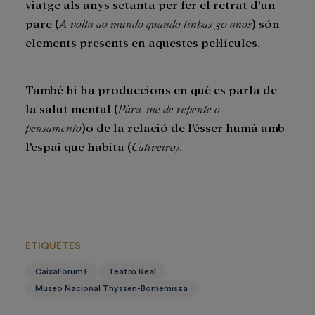
viatge als anys setanta per fer el retrat d’un
pare (
A volta ao mundo quando tinhas 30 anos
) són
elements presents en aquestes pel·lícules.
També hi ha produccions en què es parla de
la salut mental (
Pàra-me de repente o
pensamento
)o de la relació de l’ésser humà amb
l’espai que habita (
Cativeiro
)
.
ETIQUETES
CaixaForum+
Teatro Real
Museo Nacional Thyssen-Bornemisza