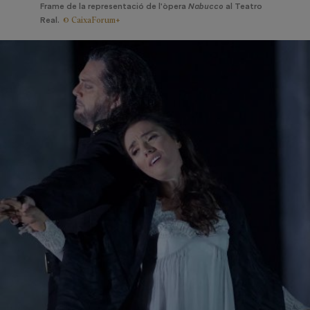
Frame de la representació de l'òpera
Nabucco
al Teatro
© CaixaForum+
Real.