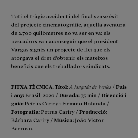
Tot i el tràgic accident i del final sense èxit
del projecte cinematogràfic, aquella aventura
de 2.700 quilòmetres no va ser en va: els
pescadors van aconseguir que el president
Vargas signés un projecte de llei que els
atorgava el dret d’obtenir els mateixos
beneficis que els treballadors sindicats.
FITXA TÈCNICA. Títol
:
A Jangada de Welles
/
País
i any
:
Brasil, 2020 /
Durada:
75 min /
Direcció i
guió
:
Petrus Cariry i Firmino Holanda /
Fotografia
:
Petrus Cariry /
Producció
:
Bárbara Cariry /
Música
:
João Victor
Barroso.