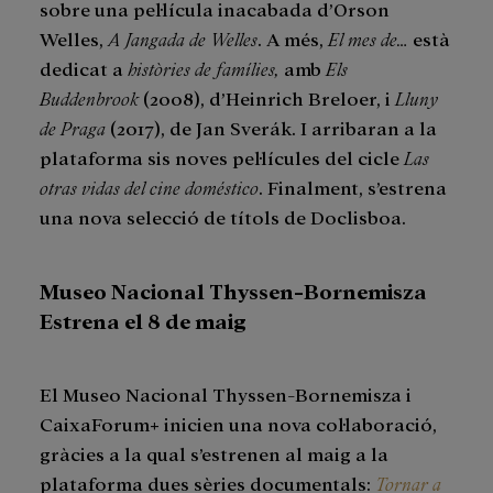
sobre una pel·lícula inacabada d’Orson
Welles,
A Jangada de Welles
. A més,
El mes de…
està
dedicat a
històries de famílies,
amb
Els
Buddenbrook
(2008), d’Heinrich Breloer, i
Lluny
de Praga
(2017), de Jan Sverák. I arribaran a la
plataforma sis noves pel·lícules del cicle
Las
otras vidas del cine doméstico
. Finalment, s’estrena
una nova selecció de títols de Doclisboa.
Museo Nacional Thyssen-Bornemisza
Estrena el 8 de maig
El Museo Nacional Thyssen-Bornemisza i
CaixaForum+ inicien una nova col·laboració,
gràcies a la qual s’estrenen al maig a la
plataforma dues sèries documentals:
Tornar a