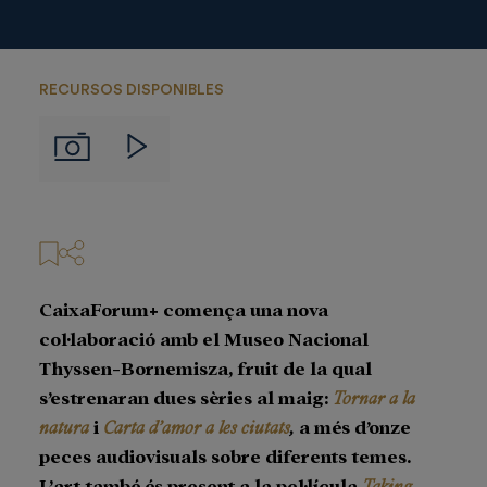
RECURSOS DISPONIBLES
Imágenes
Videos
CaixaForum+ comença una nova
col·laboració amb el Museo Nacional
Thyssen-Bornemisza, fruit de la qual
s’estrenaran dues sèries al maig:
Tornar a la
natura
i
Carta d’amor a les ciutats
,
a més d’onze
peces audiovisuals sobre diferents temes.
L’art també és present a la pel·lícula
Taking