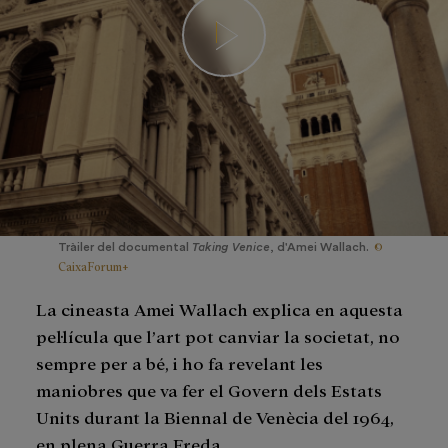
©
Tràiler del documental
Taking Venice
, d'Amei Wallach.
CaixaForum+
La cineasta Amei Wallach explica en aquesta
pel·lícula que l’art pot canviar la societat, no
sempre per a bé, i ho fa revelant les
maniobres que va fer el Govern dels Estats
Units durant la Biennal de Venècia del 1964,
en plena Guerra Freda.