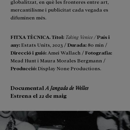
globalitzat, en què les fronteres entre art,
mercantilisme i publicitat cada vegada es
difuminen més.
FITXA TÈCNICA. Títol:
Taking Venice /
País i
any:
Estats Units, 2023 /
Durada:
80 min /
Direcció i guió:
Amei Wallach /
Fotografia:
Mead Hunt i Maura Morales Bergmann /
Producció:
Display None Productions.
Documental
A Jangada de Welles
Estrena el 22 de maig