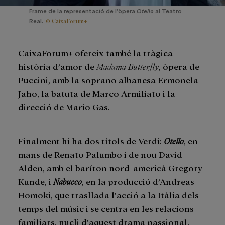
Frame de la representació de l'òpera
Otello
al Teatro
© CaixaForum+
Real.
CaixaForum+ ofereix també la tràgica
història d’amor de
Madama Butterfly
, òpera de
Puccini, amb la soprano albanesa Ermonela
Jaho, la batuta de Marco Armiliato i la
direcció de Mario Gas.
Finalment hi ha dos títols de Verdi:
Otello
, en
mans de Renato Palumbo i de nou David
Alden, amb el baríton nord-americà Gregory
Kunde, i
Nabucco
, en la producció d’Andreas
Homoki, que trasllada l’acció a la Itàlia dels
temps del músic i se centra en les relacions
familiars, nucli d’aquest drama passional.