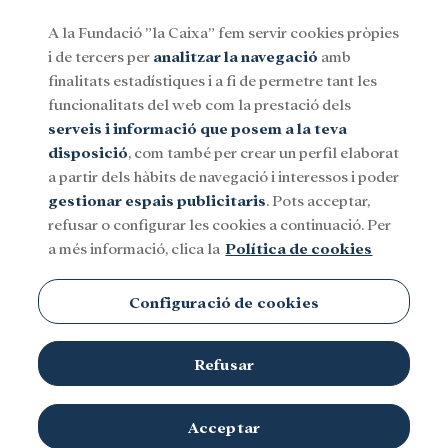
A la Fundació ”la Caixa” fem servir cookies pròpies
i de tercers per
analitzar la navegació
amb
Menu
finalitats estadístiques i a fi de permetre tant les
funcionalitats del web com la prestació dels
serveis i informació que posem a la teva
Social
Investigació i beques
Cultura
disposició
, com també per crear un perfil elaborat
a partir dels hàbits de navegació i interessos i poder
gestionar espais publicitaris
. Pots acceptar,
refusar o configurar les cookies a continuació. Per
a més informació, clica la
Política de cookies
Configuració de cookies
Refusar
Acceptar