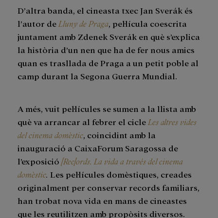
D’altra banda, el cineasta txec Jan Sverák és
l’autor de
Lluny de Praga
, pel·lícula coescrita
juntament amb Zdenek Sverák en què s’explica
la història d’un nen que ha de fer nous amics
quan es trasllada de Praga a un petit poble al
camp durant la Segona Guerra Mundial.
A més, vuit pel·lícules se sumen a la llista amb
què va arrancar al febrer el cicle
Les altres vides
del cinema domèstic
, coincidint amb la
inauguració a CaixaForum Saragossa de
l’exposició
[Rec]ords. La vida a través del cinema
domèstic
.
Les pel·lícules domèstiques, creades
originalment per conservar records familiars,
han trobat nova vida en mans de cineastes
que les reutilitzen amb propòsits diversos.