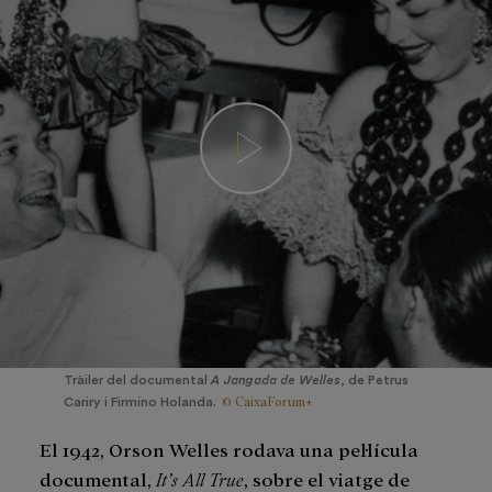
Tràiler del documental
A Jangada de Welles
, de Petrus
© CaixaForum+
Cariry i Firmino Holanda.
El 1942, Orson Welles rodava una pel·lícula
documental,
It’s All True
, sobre el viatge de