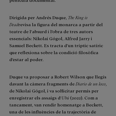
Dirigida per Andrés Duque,
The King is
Dead
revisa la figura del monarca a partir del
teatre de l’absurd i l’obra de tres autors
essencials: Nikolai Gógol, Alfred Jarry i
Samuel Beckett. Es tracta d’un tríptic satíric
que reflexiona sobre la condició filosòfica
d’estar al poder.
Duque va proposar a Robert Wilson que llegís
davant la càmera fragments de
Diario de un loco
,
de Nikolai Gógol, i va sol·licitar permís per
enregistrar els assaigs d’
Ubú
(2022). Com a
tancament, van rendir homenatge a Beckett,
una de les influències de la trajectòria de