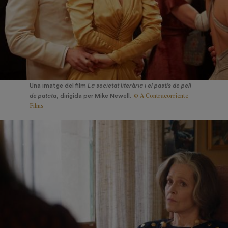
Una imatge del film
La societat literària i el pastís de pell
© A Contracorriente
de patata
, dirigida per Mike Newell.
Films