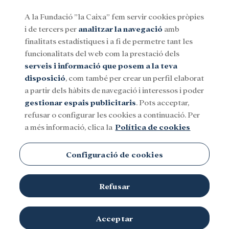
A la Fundació ”la Caixa” fem servir cookies pròpies
i de tercers per
analitzar la navegació
amb
Menu
finalitats estadístiques i a fi de permetre tant les
funcionalitats del web com la prestació dels
serveis i informació que posem a la teva
Social
Investigació i beques
Cultura
disposició
, com també per crear un perfil elaborat
a partir dels hàbits de navegació i interessos i poder
gestionar espais publicitaris
. Pots acceptar,
refusar o configurar les cookies a continuació. Per
a més informació, clica la
Política de cookies
Configuració de cookies
Refusar
Acceptar