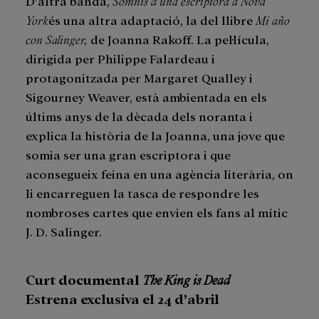
D’altra banda,
Somnis d’una escriptora a Nova
York
és una altra adaptació, la del llibre
Mi año
con Salinger,
de Joanna Rakoff. La pel·lícula,
dirigida per Philippe Falardeau i
protagonitzada per Margaret Qualley i
Sigourney Weaver, està ambientada en els
últims anys de la dècada dels noranta i
explica la història de la Joanna, una jove que
somia ser una gran escriptora i que
aconsegueix feina en una agència literària, on
li encarreguen la tasca de respondre les
nombroses cartes que envien els fans al mític
J. D. Salinger.
Curt documental
The King is Dead
Estrena exclusiva el 24 d’abril