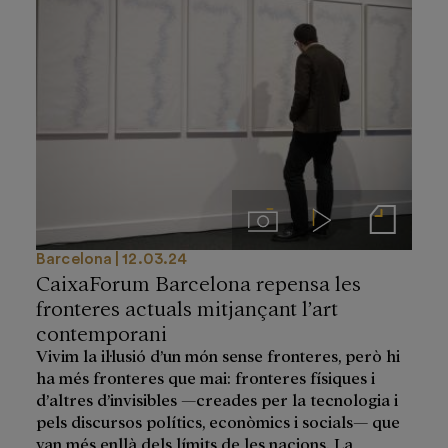
Imágenes
Videos
Notas de prensa
Barcelona
12.03.24
CaixaForum Barcelona repensa les
fronteres actuals mitjançant l’art
contemporani
Vivim la il·lusió d’un món sense fronteres, però hi
ha més fronteres que mai: fronteres físiques i
d’altres d’invisibles —creades per la tecnologia i
pels discursos polítics, econòmics i socials— que
van més enllà dels límits de les nacions. La