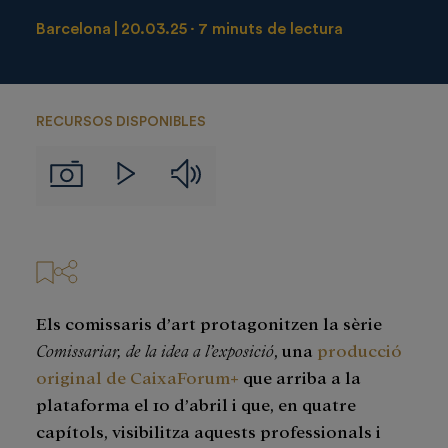
Barcelona
20.03.25
7 minuts de lectura
RECURSOS DISPONIBLES
Audios
Imágenes
Videos
Els comissaris d’art protagonitzen la sèrie
Comissariar, de la idea a l’exposició
, una
producció
original de CaixaForum+
que arriba a la
plataforma el 10 d’abril i que, en quatre
capítols, visibilitza aquests professionals i