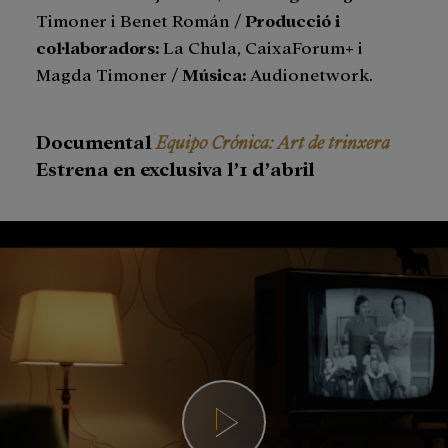
Timoner i Benet Román /
Producció i
col·laboradors
:
La Chula, CaixaForum+ i
Magda Timoner /
Música:
Audionetwork.
Documental
Equipo Crónica: Art de trinxera
Estrena en exclusiva l’1 d’abril