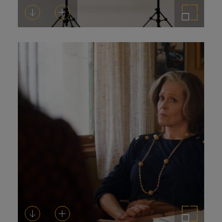
Descarregar-ho
Afegeix a la cistella
Amplia la imatge
Descarregar-ho
Afegeix a la cistella
Amplia la imatge