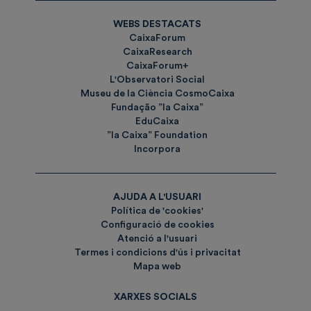
WEBS DESTACATS
CaixaForum
CaixaResearch
CaixaForum+
L'Observatori Social
Museu de la Ciència CosmoCaixa
Fundação ”la Caixa”
EduCaixa
”la Caixa” Foundation
Incorpora
AJUDA A L'USUARI
Política de 'cookies'
Configuració de cookies
Atenció a l'usuari
Termes i condicions d'ús i privacitat
Mapa web
XARXES SOCIALS