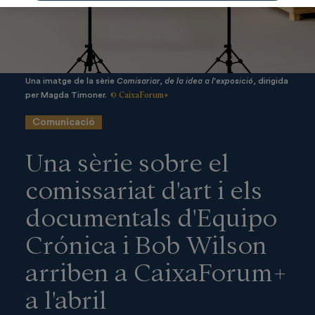
Una imatge de la sèrie
Comisariar, de la idea a l'exposició,
dirigida
© CaixaForum+
per Magda Timoner.
Comunicació
Una sèrie sobre el
comissariat d'art i els
documentals d'Equipo
Crónica i Bob Wilson
arriben a CaixaForum+
a l'abril