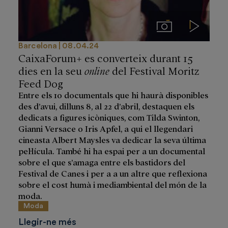
Imágenes
Videos
Barcelona
08.04.24
CaixaForum+ es converteix durant 15
dies en la seu
online
del Festival Moritz
Feed Dog
Entre els 10 documentals que hi haurà disponibles
des d’avui, dilluns 8, al 22 d’abril, destaquen els
dedicats a figures icòniques, com Tilda Swinton,
Gianni Versace o Iris Apfel, a qui el llegendari
cineasta Albert Maysles va dedicar la seva última
pel·lícula. També hi ha espai per a un documental
sobre el que s’amaga entre els bastidors del
Festival de Canes i per a a un altre que reflexiona
sobre el cost humà i mediambiental del món de la
moda.
Moda
Llegir-ne més