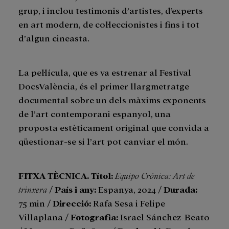
grup, i inclou testimonis d’artistes, d’experts
en art modern, de col·leccionistes i fins i tot
d’algun cineasta.
La pel·lícula, que es va estrenar al Festival
DocsValència, és el primer llargmetratge
documental sobre un dels màxims exponents
de l’art contemporani espanyol, una
proposta estèticament original que convida a
qüestionar-se si l’art pot canviar el món.
FITXA TÈCNICA. Títol
:
Equipo Crónica: Art de
trinxera
/
País i any
:
Espanya, 2024 /
Durada
:
75 min /
Direcció
:
Rafa Sesa i Felipe
Villaplana /
Fotografia
:
Israel Sánchez-Beato