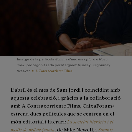
Imatge de la pel·lícula
Somnis d'una escriptora a Nova
York
, protagonitzada per Margaret Qualley i Sigourney
© A Contracorriente Films
Weaver.
L’abril és el mes de Sant Jordi i coincidint amb
aquesta celebració, i gràcies a la col·laboració
amb A Contracorriente Films, CaixaForum+
estrena dues pel·lícules que se centren en el
món editorial i literari:
La societat literària i el
pastís de pell de patata
, de Mike Newell, i
Somnis