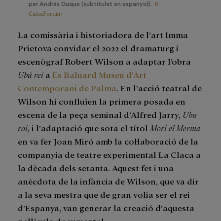
©
per Andrés Duque (subtitulat en espanyol).
CaixaForum+
La comissària i historiadora de l’art Imma
Prietova convidar el 2022 el dramaturg i
escenògraf Robert Wilson a adaptar l’obra
Ubú rei
a
Es Baluard Museu d’Art
Contemporani de Palma
. En l’acció teatral de
Wilson hi confluïen la primera posada en
escena de la peça seminal d’Alfred Jarry,
Ubu
roi
, i l’adaptació que sota el títol
Mori el Merma
en va fer Joan Miró amb la col·laboració de la
companyia de teatre experimental La Claca a
la dècada dels setanta. Aquest fet i una
anècdota de la infància de Wilson, que va dir
a la seva mestra que de gran volia ser el rei
d’Espanya, van generar la creació d’aquesta
pel·lícula documental.