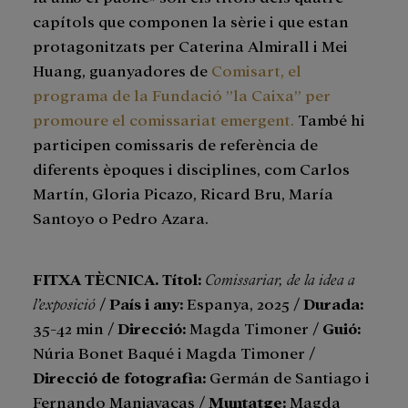
capítols que componen la sèrie i que estan
protagonitzats per Caterina Almirall i Mei
Huang, guanyadores de
Comisart, el
programa de la Fundació ”la Caixa” per
promoure el comissariat emergent.
També hi
participen comissaris de referència de
diferents èpoques i disciplines, com Carlos
Martín, Gloria Picazo, Ricard Bru, María
Santoyo o Pedro Azara.
FITXA TÈCNICA. Títol
:
Comissariar, de la idea a
l’exposició
/
País i any
:
Espanya, 2025 /
Durada
:
35-42 min /
Direcció
:
Magda Timoner /
Guió
:
Núria Bonet Baqué i Magda Timoner /
Direcció de fotografia
:
Germán de Santiago i
Fernando Manjavacas /
Muntatge
:
Magda