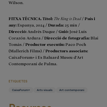
Wilson.
FITXA TÈCNICA. Títol:
The King is Dead
/
País i
any
:
Espanya, 2024 /
Durada
:
25 min /
Direcció:
Andrés Duque /
Guió:
José Luis
Corazón Ardura /
Direcció de fotografia:
Blai
Tomàs /
Productor executiu:
Paco Poch
(Mallerich Films) /
Productors associats:
CaixaForum+ i Es Baluard Museu d’Art
Contemporani de Palma.
ETIQUETES
CaixaForum+
Arts visuals
Art contemporani