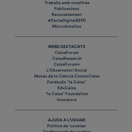
Treballa amb nosaltres
Publicacions
Reconeixement
#PacteDigitalAEPD
Microdonatius
WEBS DESTACATS
CaixaForum
CaixaResearch
CaixaForum+
L'Observatori Social
Museu de la Ciència CosmoCaixa
Fundação ”la Caixa”
EduCaixa
”la Caixa” Foundation
Incorpora
AJUDA A L'USUARI
Política de 'cookies'
Configuració de cookies