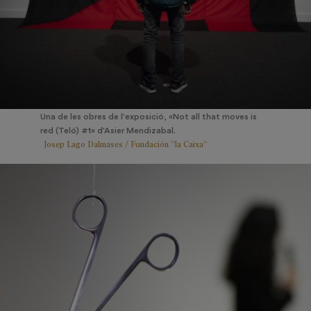
Una de les obres de l'exposició, «Not all that moves is
red (Teló) #1» d'Asier Mendizabal.
Josep Lago Dalmases / Fundación ”la Caixa”