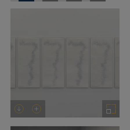
de
prensa
Descarregar-ho
Afegeix a la cistella
Amplia la imatge