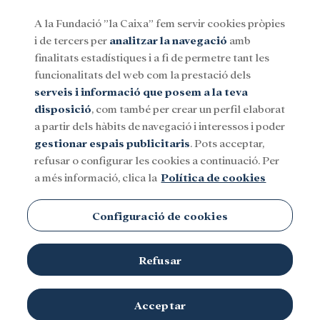
A la Fundació ”la Caixa” fem servir cookies pròpies
i de tercers per
analitzar la navegació
amb
Menu
finalitats estadístiques i a fi de permetre tant les
funcionalitats del web com la prestació dels
serveis i informació que posem a la teva
Social
Investigació i beques
Cultura
disposició
, com també per crear un perfil elaborat
a partir dels hàbits de navegació i interessos i poder
gestionar espais publicitaris
. Pots acceptar,
refusar o configurar les cookies a continuació. Per
a més informació, clica la
Política de cookies
Configuració de cookies
Refusar
Acceptar