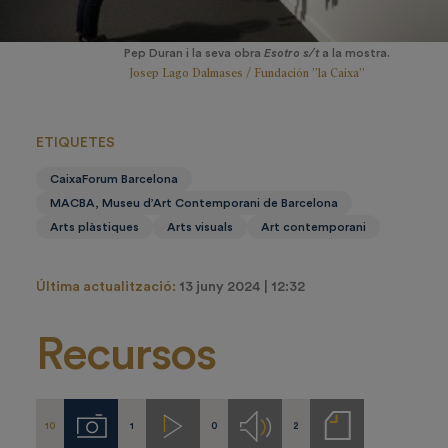
Pep Duran i la seva obra
Esotro s/t
a la mostra.
Josep Lago Dalmases / Fundación ”la Caixa”
ETIQUETES
CaixaForum Barcelona
MACBA, Museu d’Art Contemporani de Barcelona
Arts plàstiques
Arts visuals
Art contemporani
Última actualització:
13 juny 2024 | 12:32
Recursos
10
1
0
2
Imágenes
Videos
Audios
Notas