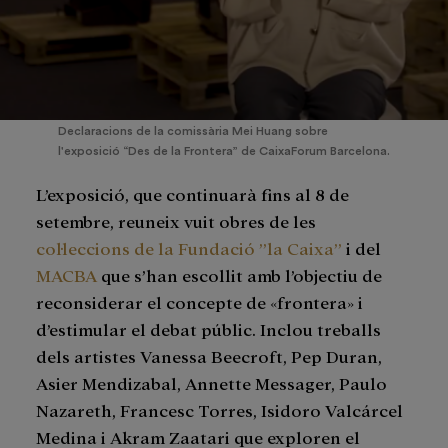
Declaracions de la comissària Mei Huang sobre
l'exposició “Des de la Frontera” de CaixaForum Barcelona.
L’exposició, que continuarà fins al 8 de
setembre, reuneix vuit obres de les
col·leccions de la Fundació ”la Caixa”
i del
MACBA
que s’han escollit amb l’objectiu de
reconsiderar el concepte de «frontera» i
d’estimular el debat públic. Inclou treballs
dels artistes Vanessa Beecroft, Pep Duran,
Asier Mendizabal, Annette Messager, Paulo
Nazareth, Francesc Torres, Isidoro Valcárcel
Medina i Akram Zaatari que exploren el