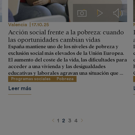
Imágenes
Videos
Audios
Valencia
17.10.25
Acción social frente a la pobreza: cuando
las oportunidades cambian vidas
España mantiene uno de los niveles de pobreza y
exclusión social más elevados de la Unión Europea.
El aumento del coste de la vida, las dificultades para
acceder a una vivienda y las desigualdades
educativas y laborales agravan una situación que ...
Programas sociales
Pobreza
Leer más
Anterior
Siguiente
1
2
3
4