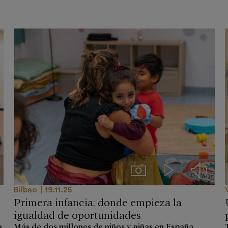
ios
Imágenes
Videos
Audios
Bilbao
19.11.25
Primera infancia: donde empieza la
igualdad de oportunidades
a
Más de dos millones de niños y niñas en España