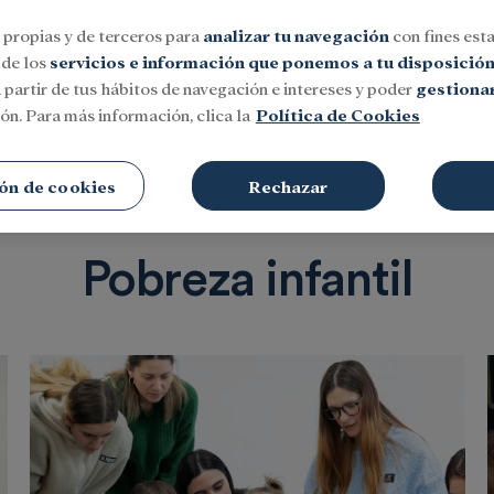
 propias y de terceros para
analizar tu navegación
con fines esta
 de los
servicios e información que ponemos a tu disposició
 partir de tus hábitos de navegación e intereses y poder
gestionar
ón. Para más información, clica la
Política de Cookies
Social
Investigación y becas
Cultura
ón de cookies
Rechazar
Pobreza infantil