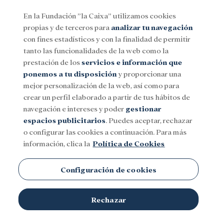
En la Fundación ”la Caixa” utilizamos cookies
propias y de terceros para
analizar tu navegación
Menu
con fines estadísticos y con la finalidad de permitir
tanto las funcionalidades de la web como la
prestación de los
servicios e información que
Social
Investigación y becas
Cultura
ponemos a tu disposición
y proporcionar una
mejor personalización de la web, así como para
crear un perfil elaborado a partir de tus hábitos de
navegación e intereses y poder
gestionar
espacios publicitarios
. Puedes aceptar, rechazar
o configurar las cookies a continuación. Para más
información, clica la
Política de Cookies
Configuración de cookies
Inma, madre usuaria de CaixaProinfancia y Mónica San Julián,
Rechazar
©
trabajadora social de Save the Children, conversando.
Fundación ”la Caixa"