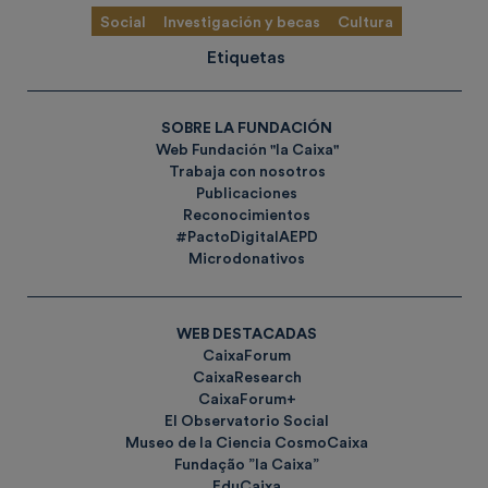
Social
Investigación y becas
Cultura
Etiquetas
SOBRE LA FUNDACIÓN
Web Fundación "la Caixa"
Trabaja con nosotros
Publicaciones
Reconocimientos
#PactoDigitalAEPD
Microdonativos
WEB DESTACADAS
CaixaForum
CaixaResearch
CaixaForum+
El Observatorio Social
Museo de la Ciencia CosmoCaixa
Fundação ”la Caixa”
EduCaixa