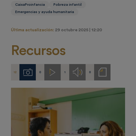
CaixaProinfancia
Pobreza infantil
Emergencias y ayuda humanitaria
Última actualización:
29 octubre 2025 | 12:20
Recursos
12
0
1
0
Imágenes
Videos
Audios
Notas
de
prensa