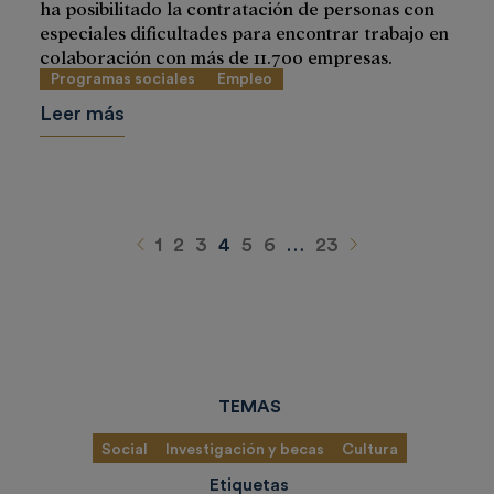
ha posibilitado la contratación de personas con
especiales dificultades para encontrar trabajo en
colaboración con más de 11.700 empresas.
Programas sociales
Empleo
Leer más
Anterior
Siguiente
1
2
3
4
5
6
…
23
TEMAS
Social
Investigación y becas
Cultura
Etiquetas