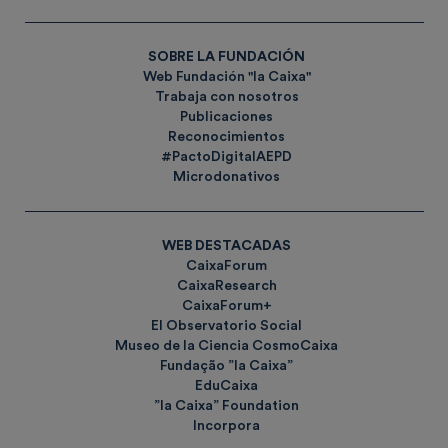
SOBRE LA FUNDACIÓN
Web Fundación "la Caixa"
Trabaja con nosotros
Publicaciones
Reconocimientos
#PactoDigitalAEPD
Microdonativos
WEB DESTACADAS
CaixaForum
CaixaResearch
CaixaForum+
El Observatorio Social
Museo de la Ciencia CosmoCaixa
Fundação ”la Caixa”
EduCaixa
”la Caixa” Foundation
Incorpora