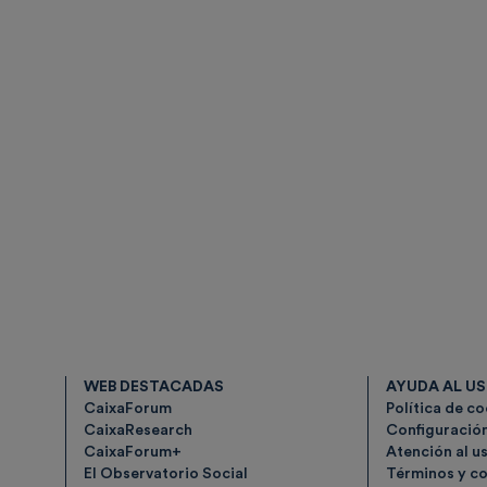
WEB DESTACADAS
AYUDA AL U
CaixaForum
Política de c
CaixaResearch
Configuració
CaixaForum+
Atención al u
El Observatorio Social
Términos y co