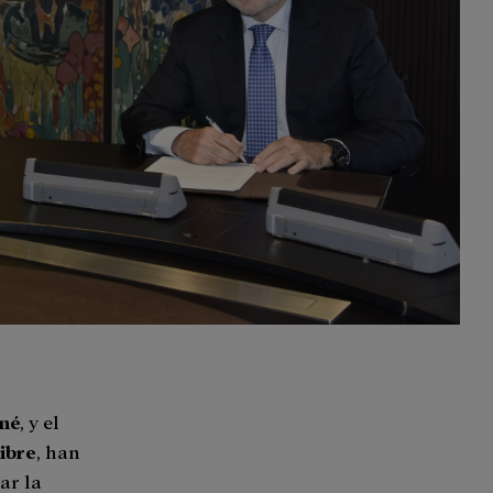
iné
, y el
ibre
, han
ar la