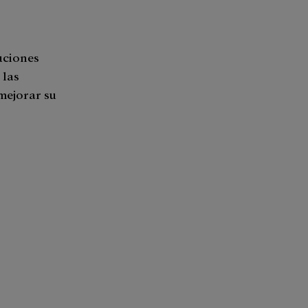
tuciones
 las
 mejorar su