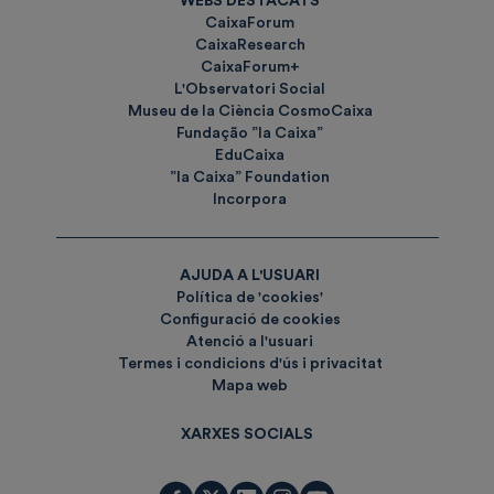
WEBS DESTACATS
CaixaForum
CaixaResearch
CaixaForum+
L'Observatori Social
Museu de la Ciència CosmoCaixa
Fundação ”la Caixa”
EduCaixa
”la Caixa” Foundation
Incorpora
AJUDA A L'USUARI
Política de 'cookies'
Configuració de cookies
Atenció a l'usuari
Termes i condicions d'ús i privacitat
Mapa web
XARXES SOCIALS