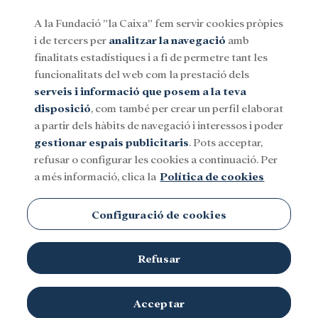
A la Fundació ”la Caixa” fem servir cookies pròpies
i de tercers per
analitzar la navegació
amb
Menu
finalitats estadístiques i a fi de permetre tant les
funcionalitats del web com la prestació dels
serveis i informació que posem a la teva
Social
Investigació i beques
Cultura
disposició
, com també per crear un perfil elaborat
a partir dels hàbits de navegació i interessos i poder
gestionar espais publicitaris
. Pots acceptar,
Philea
refusar o configurar les cookies a continuació. Per
a més informació, clica la
Política de cookies
Configuració de cookies
Refusar
Acceptar