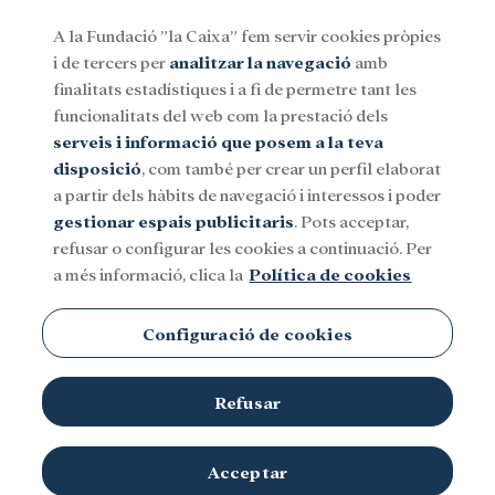
A la Fundació ”la Caixa” fem servir cookies pròpies
i de tercers per
analitzar la navegació
amb
Menu
finalitats estadístiques i a fi de permetre tant les
funcionalitats del web com la prestació dels
serveis i informació que posem a la teva
Social
Investigació i beques
Cultura
disposició
, com també per crear un perfil elaborat
a partir dels hàbits de navegació i interessos i poder
gestionar espais publicitaris
. Pots acceptar,
refusar o configurar les cookies a continuació. Per
a més informació, clica la
Política de cookies
Configuració de cookies
Refusar
Acceptar