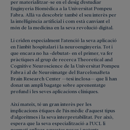
per materialitzar-se en el desig d’estudiar
Enginyeria Biomèdica a la Universitat Pompeu
Fabra. Allà va descobrir també el seu interès per
la intel·ligència artificial i com està canviant el
món de la medicina en la seva revolució digital.
Li criden especialment l’atenció la seva aplicació
en l’àmbit hospitalari i la neuroenginyeria. Tot i
que encara no ha «debutat» en el primer, va fer
pràctiques al grup de recerca Theoretical and
Cognitive Neuroscience de la Universitat Pompeu
Fabra i al de Neuroimatge del BarcelonaBeta
Brain Research Center —tesi inclosa— que li han
donat un ampli bagatge sobre aprenentatge
profund i les seves aplicacions clíniques.
Així mateix, té un gran interès per les
implicacions ètiques de l’ús mèdic d’aquest tipus
d’algoritmes i la seva interpretabilitat. Per això,
espera que la seva especialització a l’UCL li
permeti aplicar aquestes noves i potents