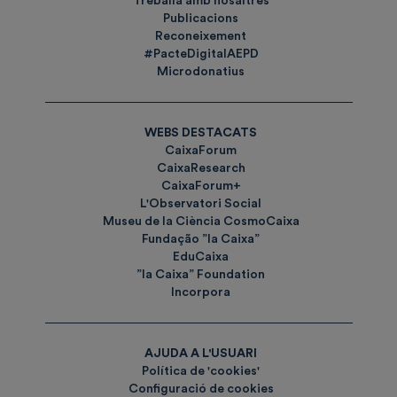
Treballa amb nosaltres
Publicacions
Reconeixement
#PacteDigitalAEPD
Microdonatius
WEBS DESTACATS
CaixaForum
CaixaResearch
CaixaForum+
L'Observatori Social
Museu de la Ciència CosmoCaixa
Fundação ”la Caixa”
EduCaixa
”la Caixa” Foundation
Incorpora
AJUDA A L'USUARI
Política de 'cookies'
Configuració de cookies