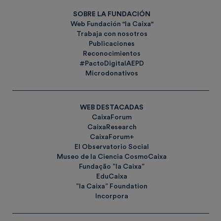
SOBRE LA FUNDACIÓN
Web Fundación "la Caixa"
Trabaja con nosotros
Publicaciones
Reconocimientos
#PactoDigitalAEPD
Microdonativos
WEB DESTACADAS
CaixaForum
CaixaResearch
CaixaForum+
El Observatorio Social
Museo de la Ciencia CosmoCaixa
Fundação ”la Caixa”
EduCaixa
”la Caixa” Foundation
Incorpora