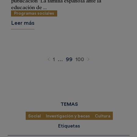
publicación "La familia española ante la
educación de ...
Programas sociales
Leer más
Anterior
Siguiente
1
…
99
100
TEMAS
Social
Investigación y becas
Cultura
Etiquetas