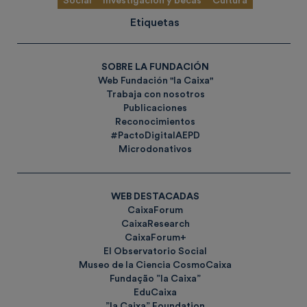
Social
Investigación y becas
Cultura
Etiquetas
SOBRE LA FUNDACIÓN
Web Fundación "la Caixa"
Trabaja con nosotros
Publicaciones
Reconocimientos
#PactoDigitalAEPD
Microdonativos
WEB DESTACADAS
CaixaForum
CaixaResearch
CaixaForum+
El Observatorio Social
Museo de la Ciencia CosmoCaixa
Fundação ”la Caixa”
EduCaixa
”la Caixa” Foundation