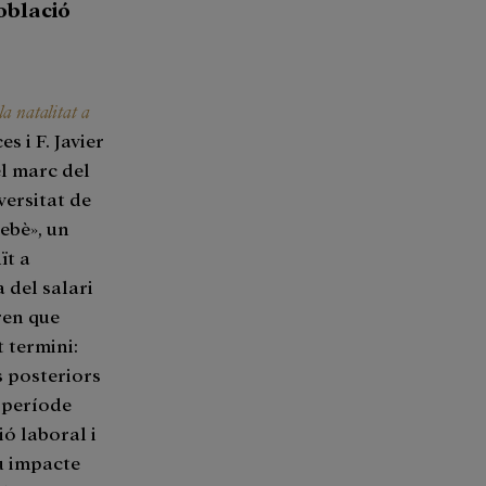
població
a natalitat a
s i F. Javier
el marc del
ersitat de
ebè», un
ït a
 del salari
ren que
t termini:
 posteriors
 període
ó laboral i
eu impacte