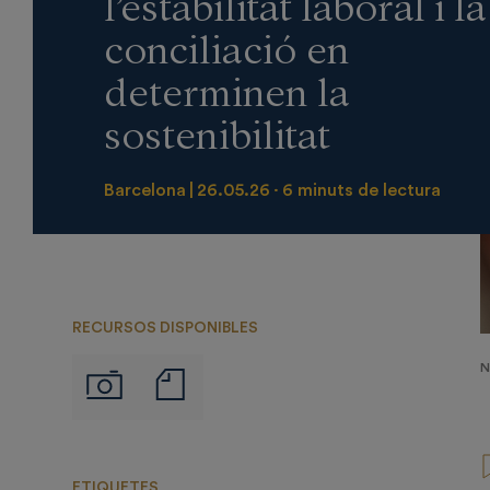
l’estabilitat laboral i la
conciliació en
determinen la
sostenibilitat
Barcelona
26.05.26
6 minuts de lectura
RECURSOS DISPONIBLES
N
Notas
Imágenes
de
prensa
ETIQUETES