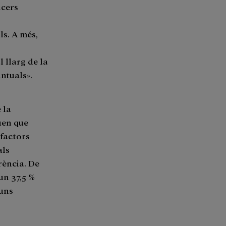
ncers
ls. A més,
 llarg de la
ntuals».
 la
iuen que
 factors
als
rència. De
un 37,5 %
 uns