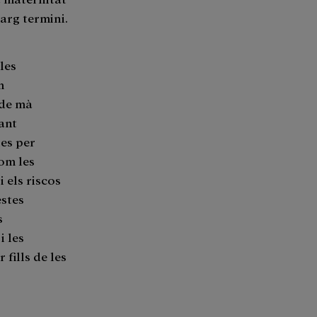
larg termini.
les
m
 de mà
vant
ies per
om les
 els riscos
estes
s
i les
fills de les