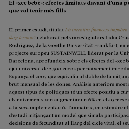
El «xec bebè»: efectes limitats davant d’una 
que vol tenir més fills
El primer estudi, titulat
Els incentius financers impulsen l
llarg termini?
i elaborat pels investigadors Lidia Cruce
Rodríguez, de la Goethe Universität Frankfurt, en 
projecte europeu SUSTAINWELL liderat per la Univ
Barcelona, aprofundeix sobre els efectes del «xec b
ajut universal de 2.500 euros per naixement introdu
Espanya el 2007 que equivalia al doble de la mitjana
brut mensual de les dones. Anàlisis anteriors most
aquest tipus de polítiques té un efecte positiu a cur
els naixements van augmentar un 6% en els 9 mesos
a la seva implementació. Tanmateix, en estendre el
d’estudi mitjançant un model que simula participaci
decisions de fecunditat al llarg del cicle vital, el s