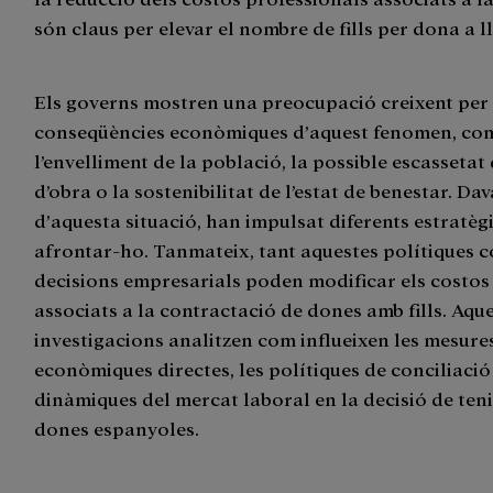
són claus per elevar el nombre de fills per dona a l
Els governs mostren una preocupació creixent per 
conseqüències econòmiques d’aquest fenomen, co
l’envelliment de la població, la possible escassetat
d’obra o la sostenibilitat de l’estat de benestar. Da
d’aquesta situació, han impulsat diferents estratèg
afrontar-ho. Tanmateix, tant aquestes polítiques c
decisions empresarials poden modificar els costos i
associats a la contractació de dones amb fills. Aqu
investigacions analitzen com influeixen les mesure
econòmiques directes, les polítiques de conciliació 
dinàmiques del mercat laboral en la decisió de tenir 
dones espanyoles.