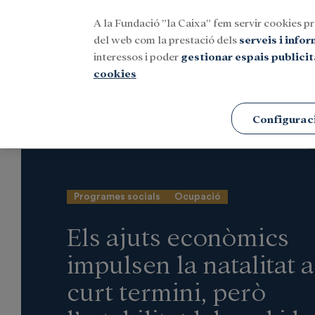
A la Fundació ”la Caixa” fem servir cookies pr
Menu
del web com la prestació dels
serveis i info
interessos i poder
gestionar espais publicit
cookies
Portada
Notícies
Social
Configurac
Programes socials
Ocupació
Els ajuts econòmics
impulsen la natalitat a
curt termini, però