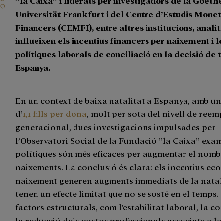
”la Caixa” i liderats per investigadors de la Goeth
Universität Frankfurt i del Centre d’Estudis Moneta
Financers (CEMFI), entre altres institucions, anal
influeixen els incentius financers per naixement i l
polítiques laborals de conciliació en la decisió de te
Espanya.
En un context de baixa natalitat a Espanya, amb u
d’
1,1 fills per dona
, molt per sota del nivell de re
generacional, dues investigacions impulsades per
l’Observatori Social de la Fundació ”la Caixa” exa
polítiques són més eficaces per augmentar el nomb
naixements. La conclusió és clara: els incentius e
naixement generen augments immediats de la natal
tenen un efecte limitat que no se sosté en el temps.
factors estructurals, com l’estabilitat laboral, la co
la reducció dels costos professionals associats a l