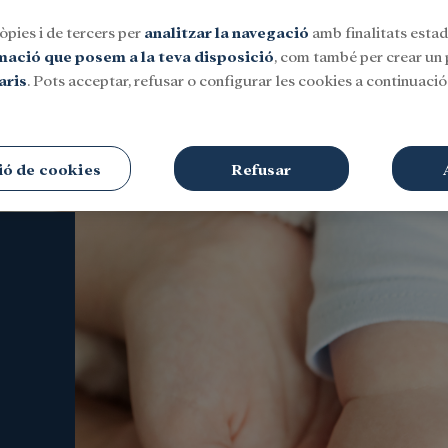
òpies i de tercers per
analitzar la navegació
amb finalitats estadí
rmació que posem a la teva disposició
, com també per crear un p
aris
. Pots acceptar, refusar o configurar les cookies a continuació.
Social
Investigació i beques
Cultura
ió de cookies
Refusar