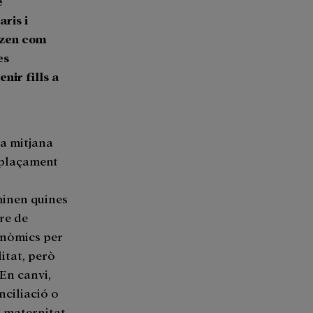
e
ris i
itzen com
es
nir fills a
na mitjana
emplaçament
minen quines
re de
conòmics per
itat, però
 En canvi,
nciliació o
a maternitat