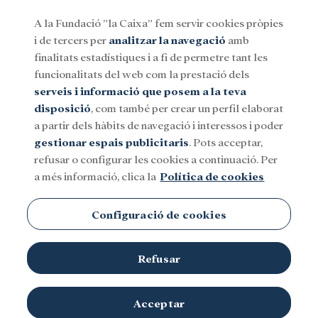
A la Fundació ”la Caixa” fem servir cookies pròpies
i de tercers per
analitzar la navegació
amb
Menu
finalitats estadístiques i a fi de permetre tant les
funcionalitats del web com la prestació dels
serveis i informació que posem a la teva
Social
Investigació i beques
Cultura
disposició
, com també per crear un perfil elaborat
a partir dels hàbits de navegació i interessos i poder
gestionar espais publicitaris
. Pots acceptar,
refusar o configurar les cookies a continuació. Per
a més informació, clica la
Política de cookies
Configuració de cookies
Refusar
L'Àlex i la Jana, usuaris del programa CaixaProinfància de la
Acceptar
Fundació ”la Caixa”, durant una classe de reforç a la Fundació
© Fundació ”la Caixa”