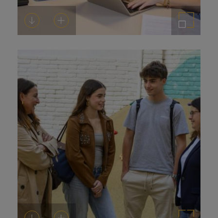
Descarregar-ho
Afegeix a la cistella
Amplia la imatge
Descarregar-ho
Afegeix a la cistella
Amplia la imatge