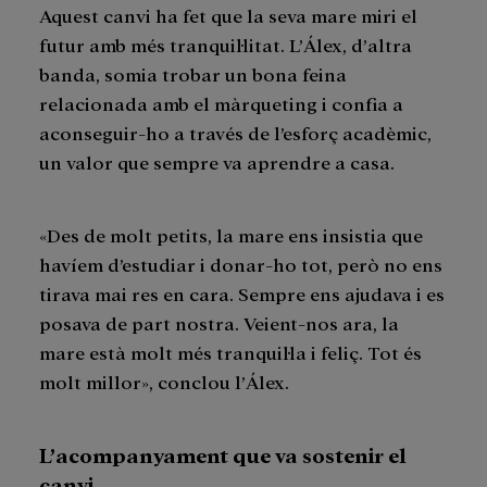
Aquest canvi ha fet que la seva mare miri el
futur amb més tranquil·litat. L’Álex, d’altra
banda, somia trobar un bona feina
relacionada amb el màrqueting i confia a
aconseguir-ho a través de l’esforç acadèmic,
un valor que sempre va aprendre a casa.
«Des de molt petits, la mare ens insistia que
havíem d’estudiar i donar-ho tot, però no ens
tirava mai res en cara. Sempre ens ajudava i es
posava de part nostra. Veient-nos ara, la
mare està molt més tranquil·la i feliç. Tot és
molt millor», conclou l’Álex.
L’acompanyament que va sostenir el
canvi