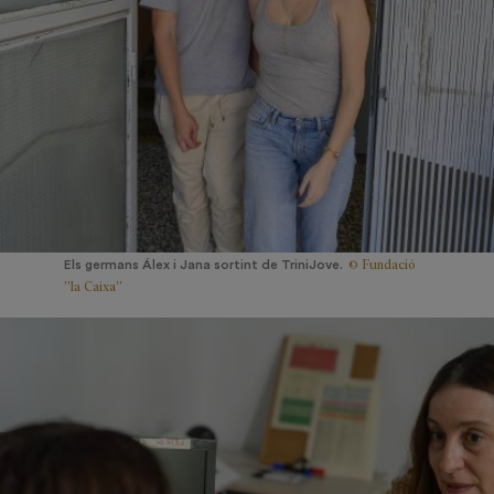
© Fundació
Els germans Álex i Jana sortint de TriniJove.
”la Caixa”