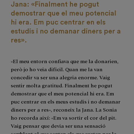
Jana: «Finalment he pogut
demostrar que el meu potencial
hi era. Em puc centrar en els
estudis i no demanar diners per a
res».
«El meu entorn confiava que me la donarien,
però jo ho veia difícil. Quan me la van
concedir va ser una alegria enorme. Vaig
sentir molta gratitud. Finalment he pogut
demostrar que el meu potencial hi era. Em
puc centrar en els meus estudis i no demanar
diners per a res», reconeix la Jana. La Sonia
ho recorda així: «Em va sortir el cor del pit.
Vaig pensar que devia ser una sensació
semblant al que senten els que surten per la