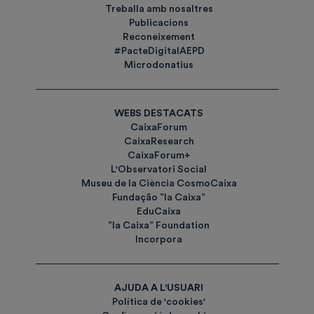
Treballa amb nosaltres
Publicacions
Reconeixement
#PacteDigitalAEPD
Microdonatius
WEBS DESTACATS
CaixaForum
CaixaResearch
CaixaForum+
L'Observatori Social
Museu de la Ciència CosmoCaixa
Fundação ”la Caixa”
EduCaixa
”la Caixa” Foundation
Incorpora
AJUDA A L'USUARI
Política de 'cookies'