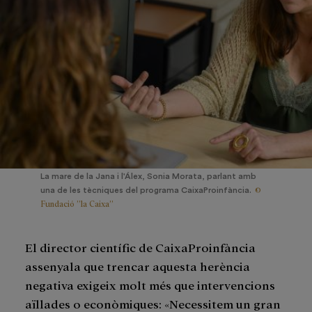
La mare de la Jana i l'Álex, Sonia Morata, parlant amb
©
una de les tècniques del programa CaixaProinfància.
Fundació ”la Caixa”
El director científic de CaixaProinfància
assenyala que trencar aquesta herència
negativa exigeix molt més que intervencions
aïllades o econòmiques: «Necessitem un gran