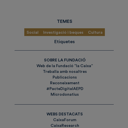
TEMES
Social
Investigació i beques
Cultura
Etiquetes
SOBRE LA FUNDACIÓ
Web de la Fundació ”la Caixa”
Treballa amb nosaltres
Publicacions
Reconeixement
#PacteDigitalAEPD
Microdonatius
WEBS DESTACATS
CaixaForum
CaixaResearch