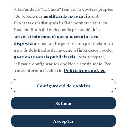
A la Fundació ”la Caixa” fem servir cookies pròpies
i de tercers per
analitzar la navegació
amb
Menu
finalitats estadístiques i a fi de permetre tant les
funcionalitats del web com la prestació dels
serveis i informació que posem a la teva
Social
Investigació i beques
Cultura
disposició
, com també per crear un perfil elaborat
a partir dels hàbits de navegació i interessos i poder
gestionar espais publicitaris
. Pots acceptar,
Marc Simón
refusar o configurar les cookies a continuació. Per
a més informació, clica la
Política de cookies
Configuració de cookies
Refusar
Acceptar