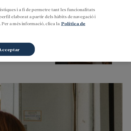
stiques i a fi de permetre tant les funcionalitats
Buscar
CAT
Iniciar sessió
erfil elaborat a partir dels hàbits de navegació i
 Per a més informació, clica la
Política de
Acceptar
Siguiente historia