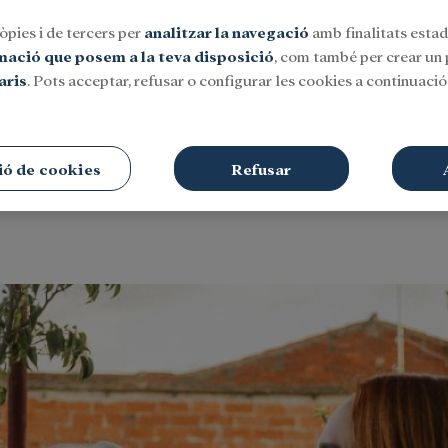
òpies i de tercers per
analitzar la navegació
amb finalitats estadí
rmació que posem a la teva disposició
, com també per crear un p
aris
. Pots acceptar, refusar o configurar les cookies a continuació.
Social
Investigació i beques
Cultura
ió de cookies
Refusar
ue ofega a una amb la qual es pot viure bé