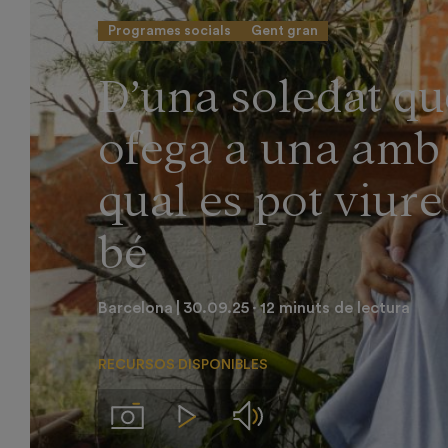
Programes socials
Gent gran
D’una soledat qu
ofega a una amb 
qual es pot viure
bé
Barcelona
30.09.25
12 minuts de lectura
RECURSOS DISPONIBLES
Audios
Imágenes
Videos