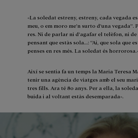
«La soledat estreny, estreny, cada vegada es
meu, o em moro me’n surto d’una vegada”. P
res. Ni de parlar ni d’agafar el telèfon, ni de
pensant que estàs sola...: “Ai, que sola que est
penses en res més. La soledat és horrorosa.
Així se sentia fa un temps la Maria Teresa M
tenir una agència de viatges amb el seu marit 
tres fills. Ara té 80 anys. Per a ella, la sole
buida i al voltant estàs desemparada».