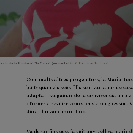
© Fundació "la Caixa"
s de la Fundació ”la Caixa” (en castellà).
Com molts altres progenitors, la Maria Tere
buit» quan els seus fills se’n van anar de casa,
adaptar i va gaudir de la convivència amb el
«Tornes a reviure com si ens coneguéssim. V
durar ho vam aprofitar».
Va durar fins que, fa vuit anys, ell va mori