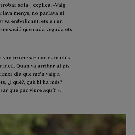
robar sola», explica. «Vaig
rlava menys, no parlava ni
t va embolicant: ets en un
 la sensació que cada vegada ets
 li van proposar que es mudés.
r fàcil. Quan va arribar al pis
primer dia que me’n vaig a
ts, ¿i què?, què hi ha més?
ar que puc viure aquí!”»,