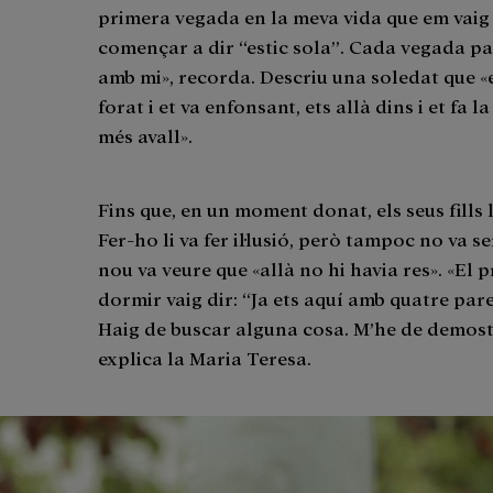
primera vegada en la meva vida que em vaig t
començar a dir “estic sola”. Cada vegada pa
amb mi», recorda. Descriu una soledat que «e
forat i et va enfonsant, ets allà dins i et fa
més avall».
Fins que, en un moment donat, els seus fills
Fer-ho li va fer il·lusió, però tampoc no va se
nou va veure que «allà no hi havia res». «El 
dormir vaig dir: “Ja ets aquí amb quatre pare
Haig de buscar alguna cosa. M’he de demostr
explica la Maria Teresa.