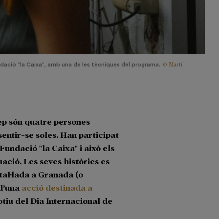
© Martí
ació ”la Caixa”, amb una de les tècniques del programa.
osep són quatre persones
 sentir-se soles. Han participat
Fundació "la Caixa" i això els
uació. Les seves històries es
tal·lada a Granada (o
 d’una
acció destinada a
iu del Dia Internacional de