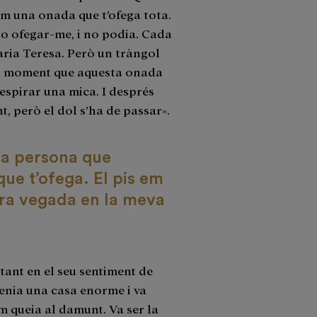
m una onada que t’ofega tota.
no ofegar-me, i no podia. Cada
aria Teresa. Però un tràngol
un moment que aquesta onada
espirar una mica. I després
, però el dol s’ha de passar».
na persona que
ue t’ofega. El pis em
era vegada en la meva
rtant en el seu sentiment de
Tenia una casa enorme i va
m queia al damunt. Va ser la