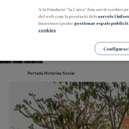
A la Fundació ”la Caixa” fem servir cookies pr
Menu
del web com la prestació dels
serveis i info
interessos i poder
gestionar espais publicit
cookies
Configurac
D’una soledat q
Estàs llegint:
Portada
Històries
Social