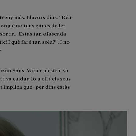
treny més. Llavors dius: “Déu
erquè no tens ganes de fer
 sortir... Estàs tan ofuscada
ic! I què faré tan sola?”. I no
»
azón Sans. Va ser mestra, va
i va cuidar-lo a ell i els seus
dat implica que «per dins estàs