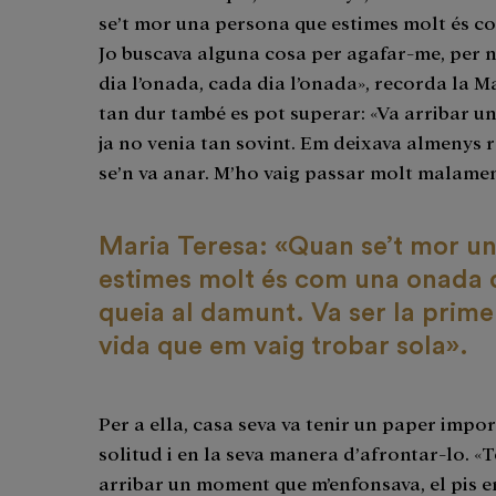
se’t mor una persona que estimes molt és co
Jo buscava alguna cosa per agafar-me, per 
dia l’onada, cada dia l’onada», recorda la M
tan dur també es pot superar: «Va arribar 
ja no venia tan sovint. Em deixava almenys r
se’n va anar. M’ho vaig passar molt malament
Maria Teresa: «Quan se’t mor u
estimes molt és com una onada q
queia al damunt. Va ser la prim
vida que em vaig trobar sola».
Per a ella, casa seva va tenir un paper impo
solitud i en la seva manera d’afrontar-lo. «
arribar un moment que m’enfonsava, el pis e