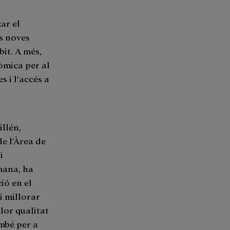
ar el
es noves
bit. A més,
òmica per al
s i l’accés a
illén,
de l'Àrea de
i
mana, ha
ió en el
i millorar
llor qualitat
ambé per a