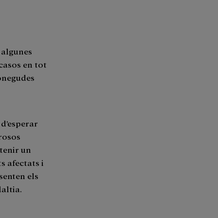
, algunes
casos en tot
conegudes
 d’esperar
brosos
btenir un
s afectats i
senten els
altia.