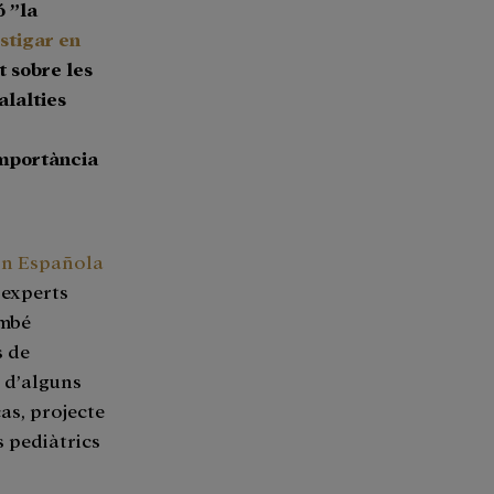
ó ”la
stigar en
t sobre les
alalties
importància
ón Española
 experts
ambé
s de
s d’alguns
as, projecte
s pediàtrics