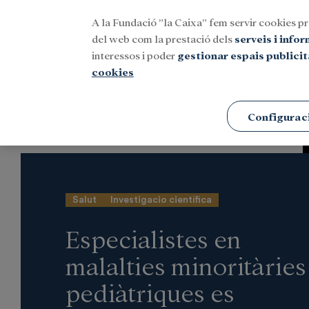
A la Fundació ”la Caixa” fem servir cookies pr
Menu
del web com la prestació dels
serveis i info
interessos i poder
gestionar espais publicit
cookies
Portada
Notícies
Investigació i beques
Configurac
Salut
Investigacio científica
Especialistes en
malalties minoritàries
pediàtriques es