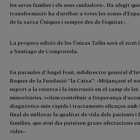
les seves famlies i els seus cuidadors». Ha afegit qu
transformació ha d'arribar a totes les zones d'Espa
de la xarxa Úniques i sempre des de l'equitat».
La propera edició de les Únicas Talks serà el 2026 i
a Santiago de Compostela.
En paraules d’Àngel Font, subdirector general d’Inv
Beques de la Fundació ”la Caixa”: «Mitjançant el n
suport a la recerca i la innovació en el camp de les
minoritàries, volem contribuir a l’esperança d’aco
diagnòstics més ràpids i tractaments eficaços amb l
final de millorar la qualitat de vida dels pacients i 
famílies, que avui dia pateixen grans afectacions en
vides».