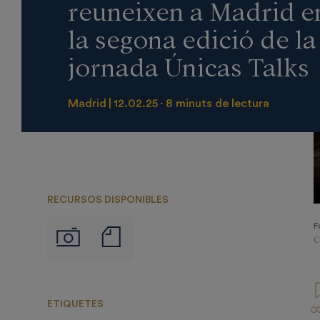
reuneixen a Madrid e
la segona edició de la
jornada Únicas Talks
Madrid
12.02.25
8 minuts de lectura
RECURSOS DISPONIBLES
F
Notas
Imágenes
C
de
prensa
ETIQUETES