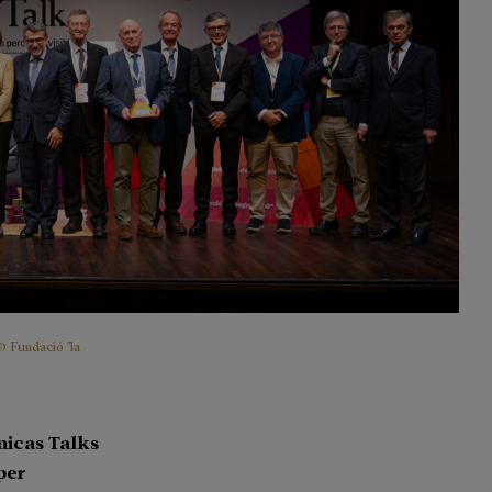
© Fundació "la
Únicas Talks
per