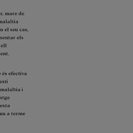
er, mare de
malaltia
En el seu cas,
sentar els
ell
ent.
 és efectiva
esti
malaltia i
ratge
uesta
duu a terme