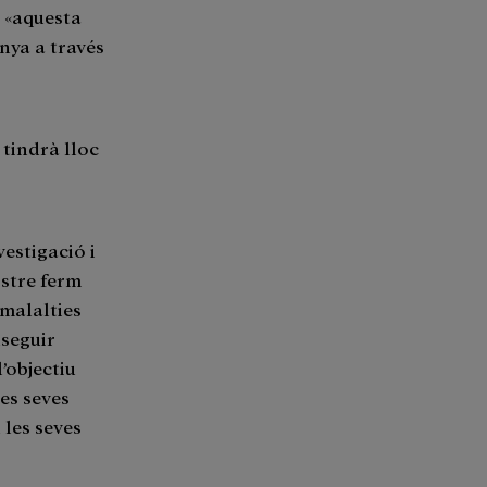
e «aquesta
nya a través
 tindrà lloc
estigació i
ostre ferm
 malalties
nseguir
’objectiu
les seves
 les seves