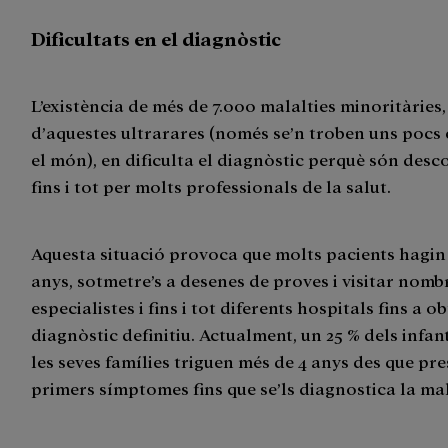
Dificultats en el diagnòstic
L’existència de més de 7.000 malalties minoritàries
d’aquestes ultrarares (només se’n troben uns pocs 
el món), en dificulta el diagnòstic perquè són des
fins i tot per molts professionals de la salut.
Aquesta situació provoca que molts pacients hagin
anys, sotmetre’s a desenes de proves i visitar nom
especialistes i fins i tot diferents hospitals fins a o
diagnòstic definitiu. Actualment, un 25 % dels infant
les seves famílies triguen més de 4 anys des que pre
primers símptomes fins que se’ls diagnostica la mal