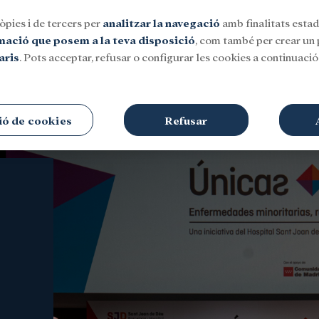
òpies i de tercers per
analitzar la navegació
amb finalitats estadí
rmació que posem a la teva disposició
, com també per crear un p
aris
. Pots acceptar, refusar o configurar les cookies a continuació.
Social
Investigació i beques
Cultura
ió de cookies
Refusar