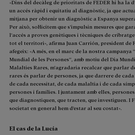
«Dins del decàleg de prioritats de FEDER hi ha la 
un accés ràpid i equitatiu al diagnòstic, ja que act
mitjana per obtenir un diagnòstic a Espanya supera
Per això, sol·licitem que s’impulsin mesures que gar
l’accés a proves genètiques i tècniques de cribratg
tot el territori», afirma Juan Carrión, president de
afegeix: «A més, en el marc de la nostra campanya 
Mundial de les Persones”, amb motiu del Dia Mundi
Malalties Rares, m’agradaria recalcar que parlar d
rares és parlar de persones, ja que darrere de cada
de cada necessitat, de cada malaltia i de cada sím
persones i famílies. I juntament amb elles, persones
que diagnostiquen, que tracten, que investiguen. I 
societat en general hem d’estar al seu costat».
El cas de la Lucía