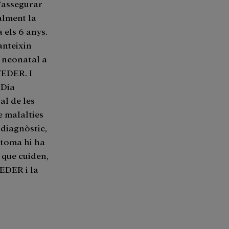
d’assegurar
ualment la
 els 6 anys.
anteixin
e neonatal a
 FEDER. I
“Dia
al de les
e malalties
 diagnòstic,
ptoma hi ha
 que cuiden,
FEDER i la