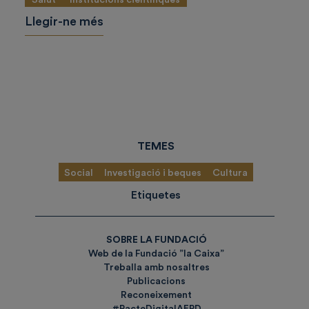
Llegir-ne més
TEMES
Social
Investigació i beques
Cultura
Etiquetes
SOBRE LA FUNDACIÓ
Web de la Fundació ”la Caixa”
Treballa amb nosaltres
Publicacions
Reconeixement
#PacteDigitalAEPD