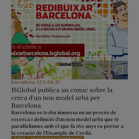
Imágenes
Videos
Notas de prensa
Barcelona
02.06.21
ISGlobal publica un còmic sobre la
cerca d’un nou model urbà per
Barcelona
Barcelona es troba immersa en un procés de
recerca i definició d'un nou model urbà que té
paral·lelismes amb el que fa 160 anys va portar a
la creació de l'Eixample de Cerdà.
Salut
Institucions científiques