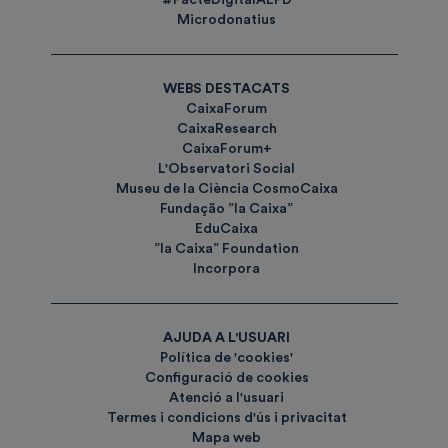
Microdonatius
WEBS DESTACATS
CaixaForum
CaixaResearch
CaixaForum+
L'Observatori Social
Museu de la Ciència CosmoCaixa
Fundação ”la Caixa”
EduCaixa
”la Caixa” Foundation
Incorpora
AJUDA A L'USUARI
Política de 'cookies'
Configuració de cookies
Atenció a l'usuari
Termes i condicions d'ús i privacitat
Mapa web