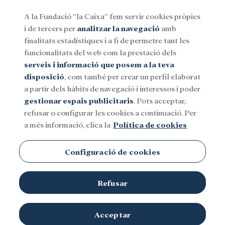
A la Fundació ”la Caixa” fem servir cookies pròpies
i de tercers per
analitzar la navegació
amb
Menu
finalitats estadístiques i a fi de permetre tant les
funcionalitats del web com la prestació dels
serveis i informació que posem a la teva
Social
Investigació i beques
Cultura
disposició
, com també per crear un perfil elaborat
a partir dels hàbits de navegació i interessos i poder
gestionar espais publicitaris
. Pots acceptar,
refusar o configurar les cookies a continuació. Per
a més informació, clica la
Política de cookies
Institucions científiques
Configuració de cookies
Refusar
Acceptar