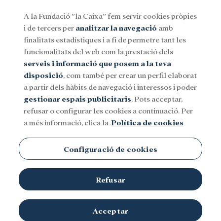
A la Fundació ”la Caixa” fem servir cookies pròpies
i de tercers per
analitzar la navegació
amb
Menu
finalitats estadístiques i a fi de permetre tant les
funcionalitats del web com la prestació dels
serveis i informació que posem a la teva
Social
Investigació i beques
Cultura
disposició
, com també per crear un perfil elaborat
a partir dels hàbits de navegació i interessos i poder
gestionar espais publicitaris
. Pots acceptar,
refusar o configurar les cookies a continuació. Per
a més informació, clica la
Política de cookies
Configuració de cookies
Refusar
Acceptar