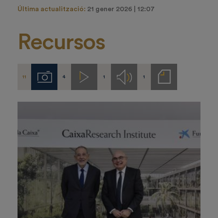
Última actualització:
21 gener 2026 | 12:07
Recursos
11
4
1
1
Imágenes
Videos
Audios
Notas
de
prensa