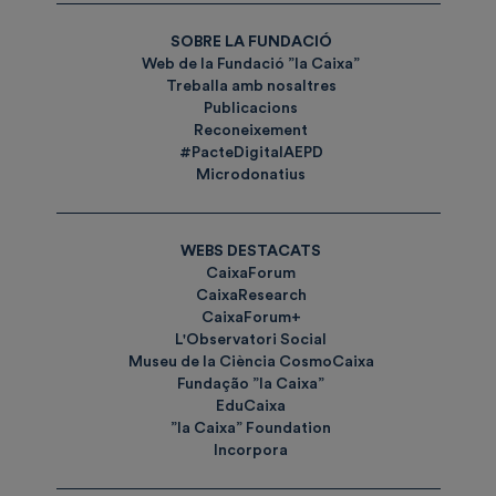
SOBRE LA FUNDACIÓ
Web de la Fundació ”la Caixa”
Treballa amb nosaltres
Publicacions
Reconeixement
#PacteDigitalAEPD
Microdonatius
WEBS DESTACATS
CaixaForum
CaixaResearch
CaixaForum+
L'Observatori Social
Museu de la Ciència CosmoCaixa
Fundação ”la Caixa”
EduCaixa
”la Caixa” Foundation
Incorpora