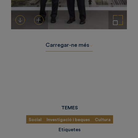
Descarregar-ho
Afegeix a la cistella
Amplia la imatge
Carregar-ne més
TEMES
Social
Investigació i beques
Cultura
Etiquetes