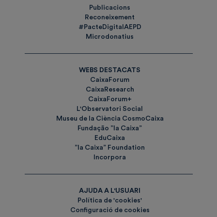
Publicacions
Reconeixement
#PacteDigitalAEPD
Microdonatius
WEBS DESTACATS
CaixaForum
CaixaResearch
CaixaForum+
L'Observatori Social
Museu de la Ciència CosmoCaixa
Fundação ”la Caixa”
EduCaixa
”la Caixa” Foundation
Incorpora
AJUDA A L'USUARI
Política de 'cookies'
Configuració de cookies