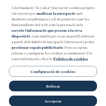
A la Fundació ”la Caixa” fem servir cookies pròpies
i de tercers per
analitzar la navegació
amb
Menu
finalitats estadístiques i a fi de permetre tant les
funcionalitats del web com la prestació dels
serveis i informació que posem a la teva
Social
Investigació i beques
Cultura
disposició
, com també per crear un perfil elaborat
a partir dels hàbits de navegació i interessos i poder
gestionar espais publicitaris
. Pots acceptar,
refusar o configurar les cookies a continuació. Per
a més informació, clica la
Política de cookies
Configuració de cookies
Refusar
Marc Expòsit i Alfredo Quijano amb David Baker, Premi Nobel de
Acceptar
Imatge cedida pels entrevistats
Química el 2024.