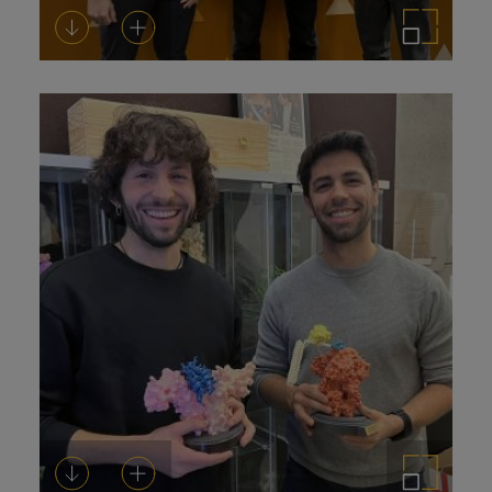
Descarregar-ho
Afegeix a la cistella
Amplia la imatge
Descarregar-ho
Afegeix a la cistella
Amplia la imatge