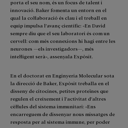
porta el seu nom, és un focus de talent i
innovació. Baker fomenta un entorn en el
qual la col·laboració és clau i el treball en
equip impulsa l’avanç científic: «En David
sempre diu que el seu laboratori és com un
cervell: com més connexions hi hagi entre les
neurones —els investigadors—, més
intel·ligent serà», assenyala Expòsit.
En el doctorat en Enginyeria Molecular sota
la direcció de Baker, Expòsit treballa en el
disseny de citocines, petites proteïnes que
regulen el creixement i l’activitat d’altres
cèl·lules del sistema immunitari: «Ens
encarreguem de dissenyar nous missatges de
resposta per al sistema immune, per poder