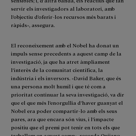
sensibles; i, d’altra banda, els reactius que fan
servir els investigadors al laboratori, amb
l’objectiu d’oferir-los recursos més barats i
ràpids», assegura.
El reconeixement amb el Nobel ha donat un
impuls sense precedents a aquest camp de la
investigació, ja que ha atret àmpliament
l’interès de la comunitat científica, la
indústria i els inversors. «David Baker, que és
una persona molt humil i que té com a
prioritat continuar la seva investigació, va dir
que el que més l’enorgullia d’haver guanyat el
Nobel era poder compartir-lo amb els seus
pares, ara que encara són vius, i l’impacte
positiu que el premi pot tenir en tots els que
treballem en aquest camp», recorda Quijano.