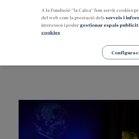
A la Fundació ”la Caixa” fem servir cookies pr
Menu
del web com la prestació dels
serveis i info
interessos i poder
gestionar espais publicit
cookies
Portada
Cultura
Temps lliure
Configurac