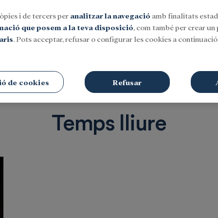
òpies i de tercers per
analitzar la navegació
amb finalitats estadí
rmació que posem a la teva disposició
, com també per crear un p
aris
. Pots acceptar, refusar o configurar les cookies a continuació.
Social
Investigació i beques
Cultura
ió de cookies
Refusar
Temps lliure