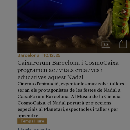
Imágenes
Notas de
Barcelona
10.12.25
CaixaForum Barcelona i CosmoCaixa
programen activitats creatives i
educatives aquest Nadal
Cinema d’animació, espectacles musicals i tallers
seran els protagonistes de les festes de Nadal a
CaixaForum Barcelona. Al Museu de la Ciència
CosmoCaixa, el Nadal portarà projeccions
especials al Planetari, espectacles i tallers per
aprendre ...
Temps lliure