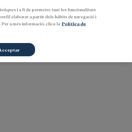
stiques i a fi de permetre tant les funcionalitats
Buscar
CAT
Iniciar sessió
erfil elaborat a partir dels hàbits de navegació i
 Per a més informació, clica la
Política de
Acceptar