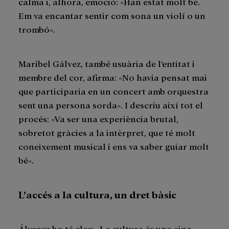
calma i, alhora, emoció: «Han estat molt bé.
Em va encantar sentir com sona un violí o un
trombó».
Maribel Gálvez, també usuària de l’entitat i
membre del cor, afirma: «No havia pensat mai
que participaria en un concert amb orquestra
sent una persona sorda». I descriu així tot el
procés: «Va ser una experiència brutal,
sobretot gràcies a la intèrpret, que té molt
coneixement musical i ens va saber guiar molt
bé».
L
’
accés a la cultura, un dret bàsic
Álvarez ho té clar: «La cultura és una eina