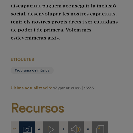
discapacitat puguem aconseguir la inclusió
social, desenvolupar les nostres capacitats,
tenir els nostres propis drets i ser ciutadans
de poder i de primera. Volem més
esdeveniments així».
ETIQUETES
Programa de música
Última actualització:
13 gener 2026 | 15:33
Recursos
20
4
2
0
Imágenes
Videos
Audios
Notas