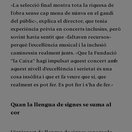
«La selecció final mostra tota la riquesa de
l’obra sense cap mena de minva en el gaudi
del públic», explica el director, que tenia
experiència prèvia en concerts inclusius, però
sovint havia sentit que «faltaven recursos»
perquè l’excel·lència musical i la inclusió
caminessin realment junts. «Que la Fundació
”la Caixa” hagi impulsat aquest concert amb
aquest nivell d’excel·lència i serietat és una
cosa insòlita i que et fa veure que sí, que
realment es pot fer. Es pot fer i s’ha de fer.»
Quan la llengua de signes se suma al
cor
L’intèrpret de llengua de signes espanyola,