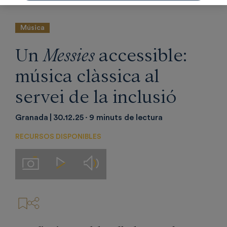
Música
Un
Messies
accessible:
música clàssica al
servei de la inclusió
Granada
30.12.25
9 minuts de lectura
RECURSOS DISPONIBLES
Audios
Imágenes
Videos