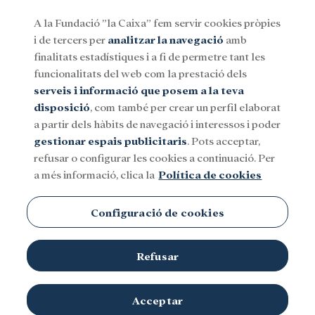
A la Fundació ”la Caixa” fem servir cookies pròpies
i de tercers per
analitzar la navegació
amb
Menu
finalitats estadístiques i a fi de permetre tant les
funcionalitats del web com la prestació dels
serveis i informació que posem a la teva
Social
Investigació i beques
Cultura
disposició
, com també per crear un perfil elaborat
a partir dels hàbits de navegació i interessos i poder
gestionar espais publicitaris
. Pots acceptar,
refusar o configurar les cookies a continuació. Per
a més informació, clica la
Política de cookies
Configuració de cookies
Refusar
Músics tocant
El Messies
de Händel amb subtítols i intèrpret de
Acceptar
© Fundació "la Caixa"
llengua de signes.