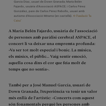
García Díaz, usuari de Down Granada; María Belén
Fajardo, usuària d'Associació ASPACE; i Carlos Pérez
González, pare de Carlos Pérez Rebollo, usuari amb
© Fundació "la
autisme d'Associació Mírame (en castellà).
Caixa"
A María Belén Fajardo, usuària de l’associació
de persones amb paràlisi cerebral ASPACE, el
concert li va deixar una empremta profunda:
«Va ser tot molt especial i bonic. La música,
els músics, el públic... Vaig sentir emoció,
aquella cosa dins el cor que feia molt de
temps que no sentia».
També per a José Manuel García, usuari de
Down Granada, l’experiència va tenir un valor
més enllà de l’artístic: «Concerts com aquest
són fonamentals perquè les persones amb