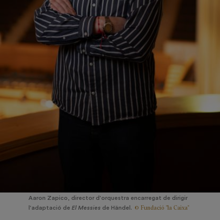
Aaron Zapico, director d'orquestra encarregat de dirigir
© Fundació "la Caixa"
l'adaptació de
El
Messies
de Händel.