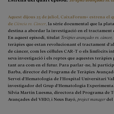
Aquest dijous 25 de juliol, CaixaForum+ estrena el 
de
Ciència vs. Càncer
,
la sèrie documental que la pla
destina a abordar la investigació en el tractament 
En aquest episodi, titulat
Teràpies avançades vs. càncer,
teràpies que estan revolucionant el tractament d’a
de càncer, com les cèl·lules CAR-T o els limfòcits inf
seva investigació i els reptes que aquestes teràpies
tant ara com en el futur. Para parlar-ne, hi partici
Barba, director del Programa de Teràpies Avançad
Servei d’Hematologia de l’Hospital Universitari Val
investigador del Grup d’Hematologia Experimental
Silvia Martín Luesma, directora del Programa de T
Avançades del VHIO, i Neus Bayó,
project manager
del