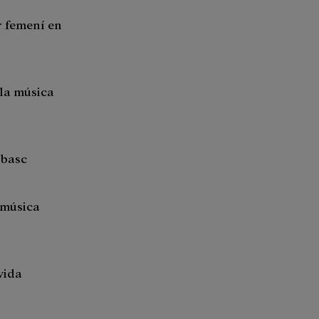
 femení en
la música
 basc
 música
vida