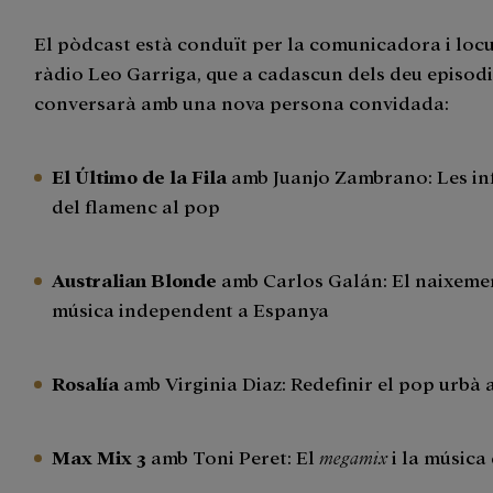
El pòdcast està conduït per la comunicadora i loc
ràdio Leo Garriga, que a cadascun dels deu episodi
conversarà amb una nova persona convidada:
El Último de la Fila
amb Juanjo Zambrano: Les in
del flamenc al pop
Australian Blonde
amb Carlos Galán: El naixemen
música independent a Espanya
Rosalía
amb Virginia Diaz: Redefinir el pop urbà 
Max Mix 3
amb Toni Peret: El
megamix
i la música 