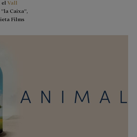
 el
Vall
 ”la Caixa”,
ieta Films