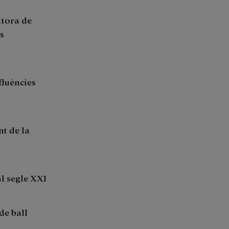
utora de
s
fluències
t de la
al segle XXI
de ball