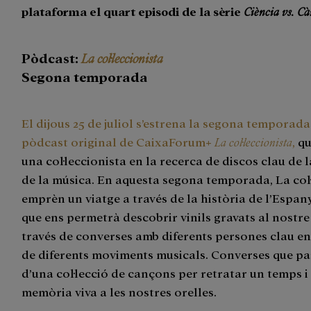
plataforma el quart episodi de la sèrie
Ciència vs. Cà
Pòdcast:
La col·leccionista
Segona temporada
El dijous 25 de juliol s’estrena la segona temporada
pòdcast original de CaixaForum+
La col·leccionista
,
qu
una col·leccionista en la recerca de discos clau de l
de la música. En aquesta segona temporada, La col·
emprèn un viatge a través de la història de l’Esp
que ens permetrà descobrir vinils gravats al nostre
través de converses amb diferents persones clau en
de diferents moviments musicals. Converses que pa
d’una col·lecció de cançons per retratar un temps i
memòria viva a les nostres orelles.