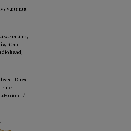
nys vuitanta
CaixaForum+,
ie, Stan
Radiohead,
òdcast. Dues
ts de
xaForum+ /
r
àncer