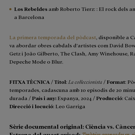
Los Rebeldes
amb Roberto Tierz: : El rock dels a
a Barcelona
La primera temporada del pòdcast
, disponible a 
va abordar obres cabdals d’artistes com David Bow
Getz i João Gilberto, The Clash, Amy Winehouse, 
Depeche Mode o Blur.
FITXA TÈCNICA
/
Títol
:
La col·leccionista
/
Format
: P
temporades, cadascuna amb 10 episodis de 20 minu
durada /
País i any:
Espanya, 2024 /
Producció
: Cai
Direcció i locució
: Leo Garriga
Sèrie documental original: Ciència vs. Cànce
Estrena del quart episod:
Teràpies avançades vs. c