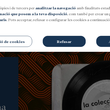
òpies i de tercers per
analitzar la navegació
amb finalitats estadí
rmació que posem a la teva disposició
, com també per crear un p
aris
. Pots acceptar, refusar o configurar les cookies a continuació.
Social
Investigació i beques
Cultura
ió de cookies
Refusar
na