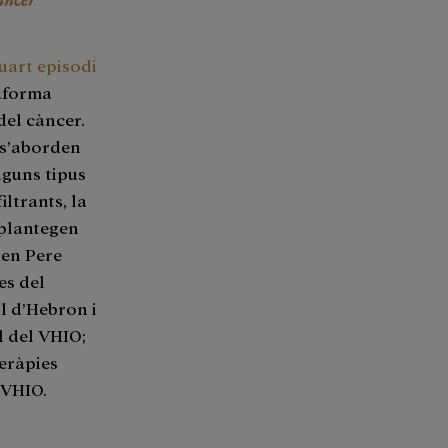
quart episodi
taforma
del càncer.
s’aborden
lguns tipus
iltrants, la
 plantegen
pen Pere
es del
l d’Hebron i
 del VHIO;
eràpies
 VHIO.