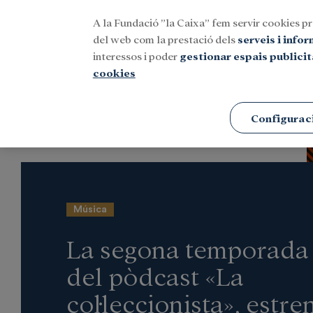
A la Fundació ”la Caixa” fem servir cookies pr
Menu
del web com la prestació dels
serveis i info
interessos i poder
gestionar espais publicit
cookies
Portada
Notícies
Cultura
Configurac
Música
La segona temporada
del pòdcast «La
col·leccionista», estre