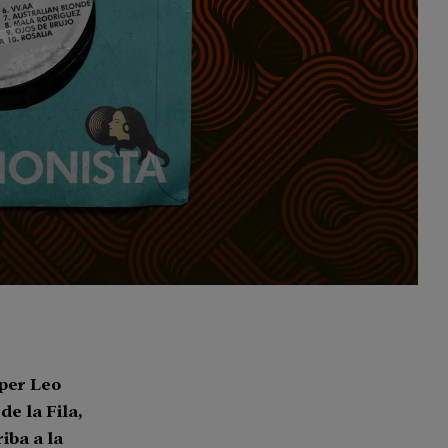
 per Leo
e la Fila,
iba a la