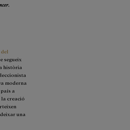
ncer
.
 del
e segueix
a història
leccionista
anya moderna
 país a
 la creació
rteixen
 deixar una