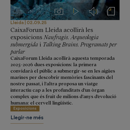
Imágenes
Videos
Audios
Notas de prensa
Lleida
02.09.25
CaixaForum Lleida acollirà les
exposicions
Naufragis. Arqueologia
submergida
i
Talking Brains. Programats per
parlar
CaixaForum Lleida acollirà aquesta temporada
2025-2026 dues exposicions: la primera
convidarà el públic a submergir-se en les aigües
marines per descobrir memòries fascinants del
nostre passat, i l’altra proposa un viatge
interactiu cap a les profunditats d’un òrgan
complex que és fruit de milions d’anys d’evolució
humana: el cervell lingüístic.
Exposicions
Llegir-ne més