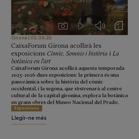
Imágenes
Videos
Audios
Notas de prensa
Girona
02.09.25
CaixaForum Girona acollirà les
exposicions
Còmic. Somnis i història
i
La
botànica en l’art
CaixaForum Girona acollirà aquesta temporada
2025-2026 dues exposicions: la primera és una
panoràmica sobre la història del còmic
occidental, i la segona, que s’estrenarà al centre
cultural de la capital gironina, explora la botànica
en grans obres del Museo Nacional del Prado.
Exposicions
Llegir-ne més