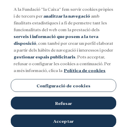
A la Fundació ”la Caixa” fem servir cookies pròpies
i de tercers per
analitzar la navegació
amb
Menu
finalitats estadístiques i a fi de permetre tant les
funcionalitats del web com la prestació dels
serveis i informació que posem a la teva
Social
Investigació i beques
Cultura
disposició
, com també per crear un perfil elaborat
a partir dels hàbits de navegació i interessos i poder
gestionar espais publicitaris
. Pots acceptar,
refusar o configurar les cookies a continuació. Per
a més informació, clica la
Política de cookies
Configuració de cookies
Refusar
Acceptar