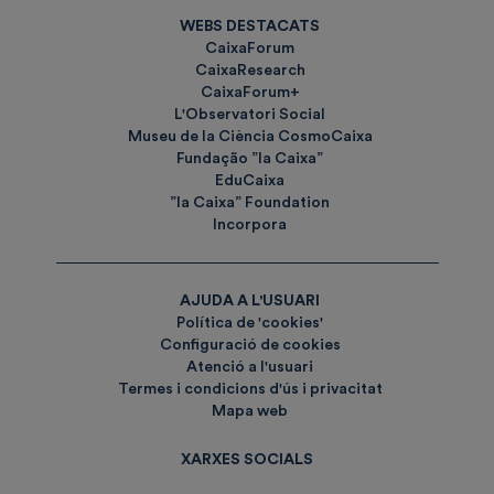
WEBS DESTACATS
CaixaForum
CaixaResearch
CaixaForum+
L'Observatori Social
Museu de la Ciència CosmoCaixa
Fundação ”la Caixa”
EduCaixa
”la Caixa” Foundation
Incorpora
AJUDA A L'USUARI
Política de 'cookies'
Configuració de cookies
Atenció a l'usuari
Termes i condicions d'ús i privacitat
Mapa web
XARXES SOCIALS