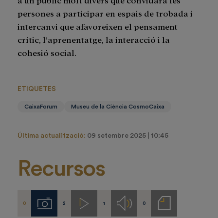
persones a participar en espais de trobada i
intercanvi que afavoreixen el pensament
crític, l’aprenentatge, la interacció i la
cohesió social.
ETIQUETES
CaixaForum
Museu de la Ciència CosmoCaixa
Última actualització:
09 setembre 2025 | 10:45
Recursos
0
2
1
0
Imágenes
Videos
Audios
Notas
de