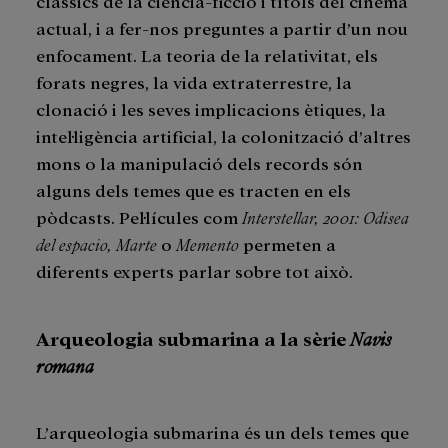
clàssics de la ciència-ficció i títols del cinema
actual, i a fer-nos preguntes a partir d’un nou
enfocament. La teoria de la relativitat, els
forats negres, la vida extraterrestre, la
clonació i les seves implicacions ètiques, la
intel·ligència artificial, la colonització d’altres
mons o la manipulació dels records són
alguns dels temes que es tracten en els
pòdcasts. Pel·lícules com
Interstellar, 2001: Odisea
del espacio, Marte
o
Memento
permeten a
diferents experts parlar sobre tot això.
Arqueologia submarina a la sèrie
Navis
romana
L’arqueologia submarina és un dels temes que