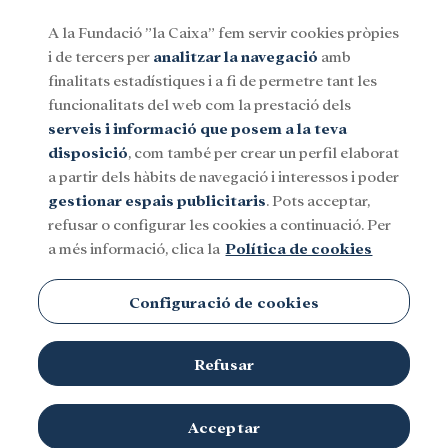
A la Fundació ”la Caixa” fem servir cookies pròpies
i de tercers per
analitzar la navegació
amb
Menu
finalitats estadístiques i a fi de permetre tant les
funcionalitats del web com la prestació dels
serveis i informació que posem a la teva
Social
Investigació i beques
Cultura
disposició
, com també per crear un perfil elaborat
a partir dels hàbits de navegació i interessos i poder
gestionar espais publicitaris
. Pots acceptar,
refusar o configurar les cookies a continuació. Per
a més informació, clica la
Política de cookies
Configuració de cookies
Refusar
Acceptar