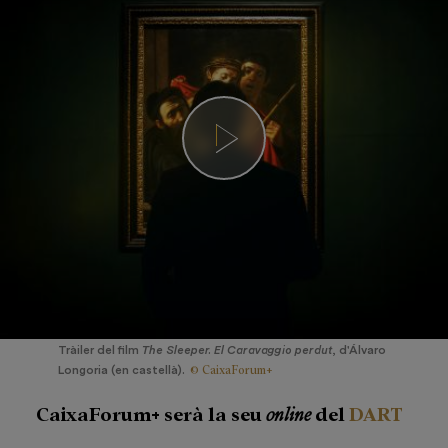
Tràiler del film
The Sleeper. El Caravaggio perdut
, d'Álvaro
© CaixaForum+
Longoria (en castellà).
CaixaForum+ serà la seu
online
del
DART