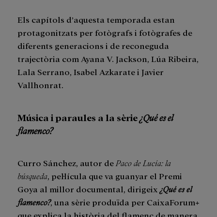
Els capítols d’aquesta temporada estan
protagonitzats per fotògrafs i fotògrafes de
diferents generacions i de reconeguda
trajectòria com Ayana V. Jackson, Lúa Ribeira,
Lala Serrano, Isabel Azkarate i Javier
Vallhonrat.
Música i paraules a la sèrie
¿Qué es el
flamenco?
Curro Sánchez, autor de
Paco de Lucía: la
búsqueda
, pel·lícula que va guanyar el Premi
Goya al millor documental, dirigeix
¿Qué es el
flamenco?
, una sèrie produïda per CaixaForum+
que explica la història del flamenc de manera