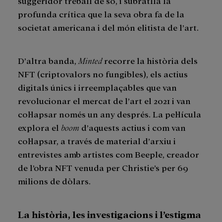
suggeridor treball de so, i subratlla la
profunda crítica que la seva obra fa de la
societat americana i del món elitista de l’art.
D’altra banda,
Minted
recorre la història dels
NFT (criptovalors no fungibles), els actius
digitals únics i irreemplaçables que van
revolucionar el mercat de l’art el 2021 i van
col·lapsar només un any després. La pel·lícula
explora el
boom
d’aquests actius i com van
col·lapsar, a través de material d’arxiu i
entrevistes amb artistes com Beeple, creador
de l’obra NFT venuda per Christie’s per 69
milions de dòlars.
La història, les investigacions i l’estigma