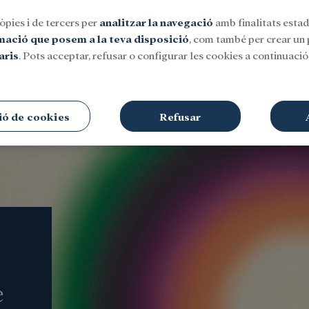
òpies i de tercers per
analitzar la navegació
amb finalitats estadí
rmació que posem a la teva disposició
, com també per crear un p
aris
. Pots acceptar, refusar o configurar les cookies a continuació.
Social
Investigació i beques
Cultura
ió de cookies
Refusar
e