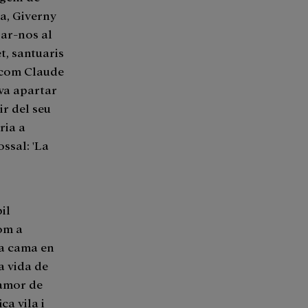
ta, Giverny
sar-nos al
, santuaris
x com Claude
va apartar
r del seu
ria a
ssal: 'La
il
com a
na cama en
a vida de
 amor de
ca vila i