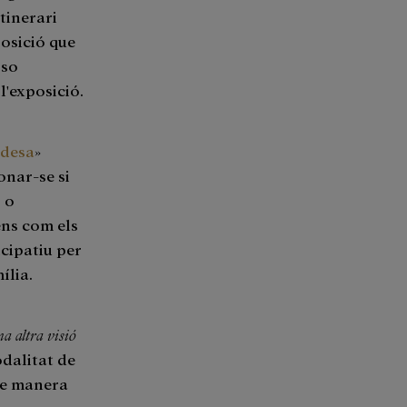
itinerari
posició que
 so
l'exposició.
idesa
»
onar-se si
 o
ens com els
icipatiu per
ília.
a altra visió
odalitat de
de manera