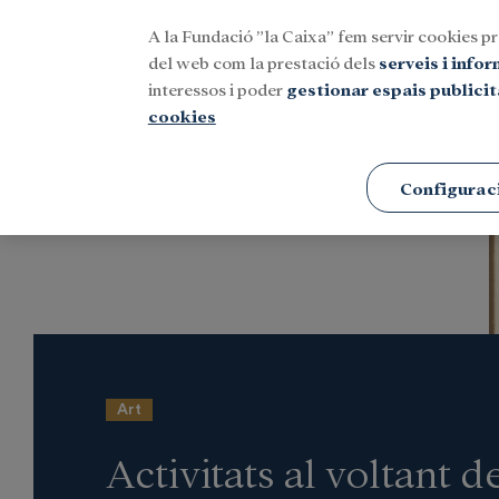
A la Fundació ”la Caixa” fem servir cookies pr
Menu
del web com la prestació dels
serveis i info
interessos i poder
gestionar espais publicit
cookies
Portada
Notícies
Cultura
Configurac
Art
Activitats al voltant d