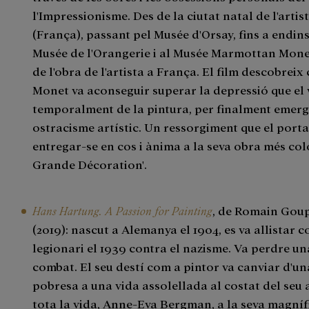
l'Impressionisme. Des de la ciutat natal de l'artis
(França), passant pel Musée d'Orsay, fins a endin
Musée de l'Orangerie i al Musée Marmottan Monet
de l'obra de l'artista a França. El film descobrei
Monet va aconseguir superar la depressió que el 
temporalment de la pintura, per finalment emergi
ostracisme artístic. Un ressorgiment que el porta
entregar-se en cos i ànima a la seva obra més colo
Grande Décoration'.
Hans Hartung. A Passion for Painting
, de Romain Goup
(2019): nascut a Alemanya el 1904, es va allistar 
legionari el 1939 contra el nazisme. Va perdre u
combat. El seu destí com a pintor va canviar d'un
pobresa a una vida assolellada al costat del seu
tota la vida, Anne-Eva Bergman, a la seva magnífi