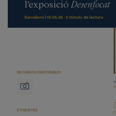
l’exposició
Desenfocat
Barcelona
19.05.26
2 minuts de lectura
RECURSOS DISPONIBLES
W
Imágenes
F
ETIQUETES