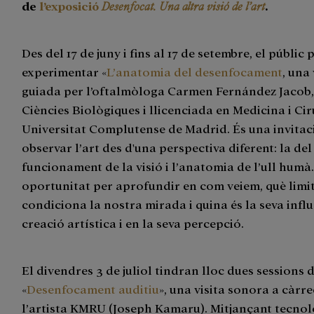
de
l’exposició
Desenfocat. Una altra visió de l’art
.
Des del 17 de juny i fins al 17 de setembre, el públic
experimentar «
L’anatomia del desenfocament
, una 
guiada per l’oftalmòloga Carmen Fernández Jacob,
Ciències Biològiques i llicenciada en Medicina i Cir
Universitat Complutense de Madrid. És una invitac
observar l’art des d'una perspectiva diferent: la del
funcionament de la visió i l’anatomia de l’ull humà
oportunitat per aprofundir en com veiem, què limi
condiciona la nostra mirada i quina és la seva influ
creació artística i en la seva percepció.
El divendres 3 de juliol tindran lloc dues sessions 
«
Desenfocament auditiu
», una visita sonora a càrre
l’artista KMRU (Joseph Kamaru). Mitjançant tecnol