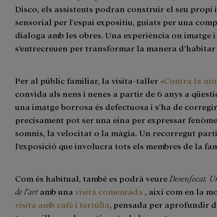
Disco, els assistents podran construir el seu propi 
sensorial per l'espai expositiu, guiats per una com
dialoga amb les obres. Una experiència on imatge i
s’entrecreuen per transformar la manera d’habitar 
Per al públic familiar, la visita-taller «
Contra la nit
convida als nens i nenes a partir de 6 anys a qüesti
una imatge borrosa és defectuosa i s’ha de corregir
precisament pot ser una eina per expressar fenòm
somnis, la velocitat o la màgia. Un recorregut part
l’exposició que involucra tots els membres de la fam
Com és habitual, també es podrà veure
Desenfocat. Un
de l’art
amb una
visita comentada
, així com en la m
visita amb cafè i tertúlia
, pensada per aprofundir 