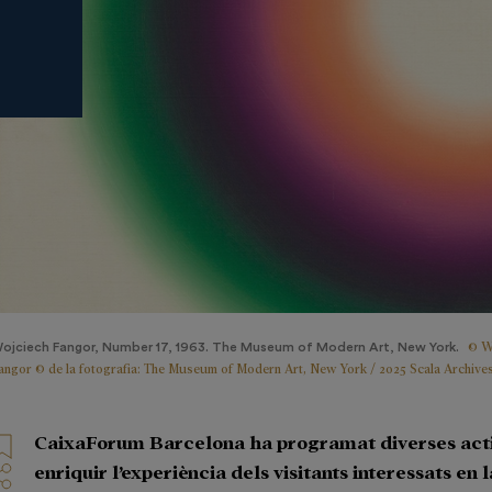
© W
ojciech Fangor, Number 17, 1963. The Museum of Modern Art, New York.
angor © de la fotografia: The Museum of Modern Art, New York / 2025 Scala Archive
CaixaForum Barcelona ha programat diverses acti
enriquir l’experiència dels visitants interessats en 