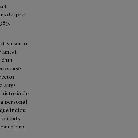
art
ies després
1989.
0): va ser un
tants i
 d’un
ció sense
rector
50 anys
 història de
ca personal,
 que inclou
i moments
trajectòria