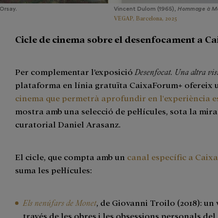
’Orsay.
Vincent Dulom (1965),
Hommage à Mo
VEGAP, Barcelona, 2025
Cicle de cinema sobre el desenfocament a C
Per complementar l’exposició
Desenfocat. Una altra visi
plataforma en línia gratuïta CaixaForum+ ofereix
cinema que permetrà aprofundir en l'experiència e
mostra amb una selecció de pel·lícules, sota la mir
curatorial Daniel Arasanz.
El cicle, que compta amb un
canal específic a Cai
suma les pel·lícules:
Els nenúfars de Monet
, de Giovanni Troilo (2018): un 
través de les obres i les obsessions personals del