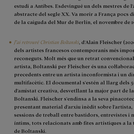
estudi a Antibes. Esdevingué un dels mestres de l'
abstracte del segle XX. Va morir a França pocs d
de la caiguda del Mur de Berlín, el novembre de 
J’ai retrouvé Christian Boltanski
, d'Alain Fleischer (202
dels artistes francesos contemporanis més impor
reconeguts. Molt més que un retrat convencional
artista, Boltanski per Fleischer és una col·labora
precedents entre un artista inconformista i un di
multifacètic. El documental s'estén al llarg dels 
d'amistat creativa, desvetllant la major part de la
Boltanski. Fleischer s'endinsa a la seva pinacote
presentant material d'arxiu inèdit sobre l'artista,
sessions de treball entre bastidors, entrevistes 
íntims, tots relacionats amb fites artístiques a la 
de Boltanski.