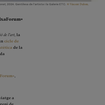
© Vincent Dulom,
net,
2024. Gentilesa de l’artista i la Galerie ETC.
aixaForum+
ó de l’art
, la
 un
cicle de
stètica
de la
ada
xaForum+
,
viatge a
 geni de