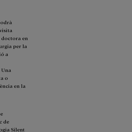
 podrà
visita
 doctora en
urgia per la
ió a
. Una
ta o
ència en la
de
c de
ogia Silent