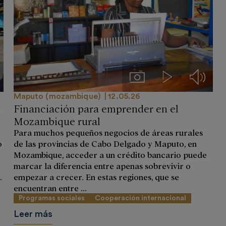
ios
Imágenes
Videos
Audios
Maputo (mozambique)
12.05.26
l
Financiación para emprender en el
Mozambique rural
Para muchos pequeños negocios de áreas rurales
o
de las provincias de Cabo Delgado y Maputo, en
Mozambique, acceder a un crédito bancario puede
marcar la diferencia entre apenas sobrevivir o
.
empezar a crecer. En estas regiones, que se
encuentran entre ...
Programas sociales
Cooperación internacional
Leer más