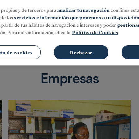
 propias y de terceros para
analizar tu navegación
con fines esta
 de los
servicios e información que ponemos a tu disposició
 partir de tus hábitos de navegación e intereses y poder
gestionar
ón. Para más información, clica la
Política de Cookies
Social
Investigación y becas
Cultura
ón de cookies
Rechazar
Empresas