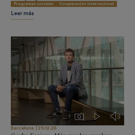
Programas sociales
Cooperación internacional
Leer más
Imágenes
Videos
Audios
Barcelona
29.12.26
Gorka Espiau: «Más que los empleos