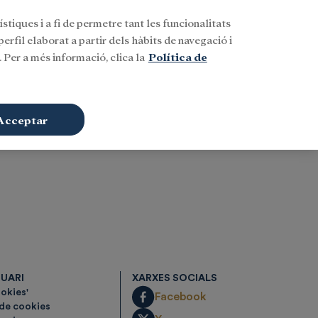
stiques i a fi de permetre tant les funcionalitats
Buscar
CAT
Iniciar sessió
erfil elaborat a partir dels hàbits de navegació i
 Per a més informació, clica la
Política de
Acceptar
SUARI
XARXES SOCIALS
ookies'
Facebook
 de cookies