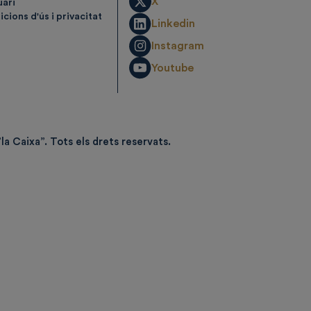
X
uari
cions d'ús i privacitat
Linkedin
Instagram
Youtube
la Caixa”.
Tots els drets reservats.