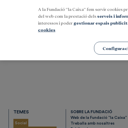
A la Fundació ”la Caixa” fem servir cookies pr
Menu
del web com la prestació dels
serveis i info
interessos i poder
gestionar espais publicit
cookies
Portada
Etiquetes
Configurac
TEMES
SOBRE LA FUNDACIÓ
Web de la Fundació ”la Caixa”
Social
Treballa amb nosaltres