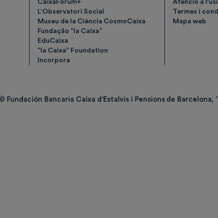
CaixaForum+
Atenció a l'us
L'Observatori Social
Termes i condi
Museu de la Ciència CosmoCaixa
Mapa web
Fundação ”la Caixa”
EduCaixa
”la Caixa” Foundation
Incorpora
© Fundación Bancaria Caixa d'Estalvis i Pensions de Barcelona, ”