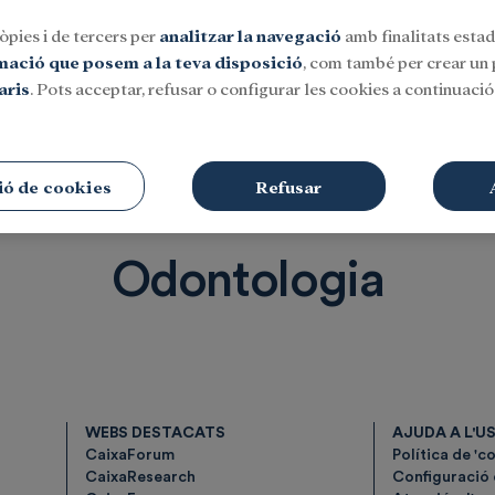
òpies i de tercers per
analitzar la navegació
amb finalitats estadí
rmació que posem a la teva disposició
, com també per crear un p
aris
. Pots acceptar, refusar o configurar les cookies a continuació.
Social
Investigació i beques
Cultura
ió de cookies
Refusar
Odontologia
WEBS DESTACATS
AJUDA A L'U
CaixaForum
Política de 'c
CaixaResearch
Configuració