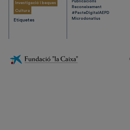
Publicacions
Investigació i beques
Reconeixement
Cultura
#PacteDigitalAEPD
Microdonatius
Etiquetes
Fundación
La
Caixa