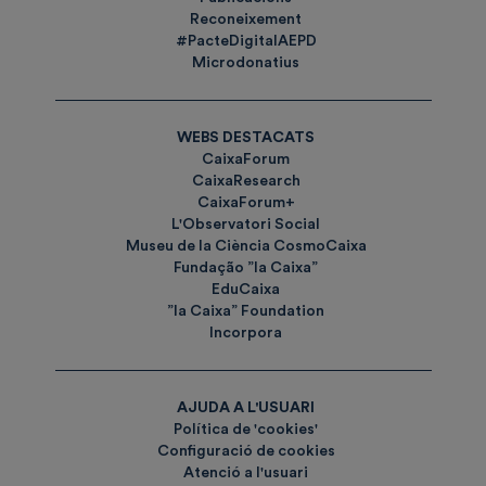
Reconeixement
#PacteDigitalAEPD
Microdonatius
WEBS DESTACATS
CaixaForum
CaixaResearch
CaixaForum+
L'Observatori Social
Museu de la Ciència CosmoCaixa
Fundação ”la Caixa”
EduCaixa
”la Caixa” Foundation
Incorpora
AJUDA A L'USUARI
Política de 'cookies'
Configuració de cookies
Atenció a l'usuari