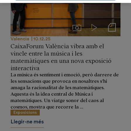
Imágenes
Videos
Notas de prensa
Valencia
10.12.25
CaixaForum València vibra amb el
vincle entre la música i les
matemàtiques en una nova exposició
interactiva
La música és sentiment i emoció, però darrere de
les sensacions que provoca en nosaltres s’hi
amaga la racionalitat de les matemàtiques.
Aquesta és la idea central de Música i
matemàtiques. Un viatge sonor del caos al
cosmos, mostra que recorre la ...
Exposicions
Llegir-ne més