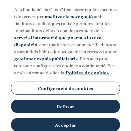
A la Fundació ”la Caixa” fem servir cookies pròpies
i de tercers per
analitzar la navegació
amb
Menu
finalitats estadístiques i a fi de permetre tant les
funcionalitats del web com la prestació dels
serveis i informació que posem a la teva
Social
Investigació i beques
Cultura
disposició
, com també per crear un perfil elaborat
a partir dels hàbits de navegació i interessos i poder
gestionar espais publicitaris
. Pots acceptar,
Instruments musicals
refusar o configurar les cookies a continuació. Per
a més informació, clica la
Política de cookies
Configuració de cookies
Refusar
Acceptar