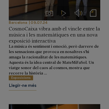
Imágenes
Videos
Audios
Notas de prensa
Barcelona
09.07.24
CosmoCaixa vibra amb el vincle entre la
música i les matemàtiques en una nova
exposició interactiva
La música és sentiment i emoció, però darrere de
les sensacions que provoca en nosaltres s’hi
amaga la racionalitat de les matemàtiques.
Aquesta és la idea central de MateMiFaSol. Un
viatge sonor del caos al cosmos, mostra que
recorre la història ...
Exposicions
Llegir-ne més