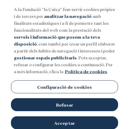
A la Fundació ”la Caixa” fem servir cookies pròpies
i de tercers per
analitzar la navegació
amb
Menu
finalitats estadístiques i a fi de permetre tant les
funcionalitats del web com la prestació dels
serveis i informació que posem a la teva
Social
Investigació i beques
Cultura
disposició
, com també per crear un perfil elaborat
a partir dels hàbits de navegació i interessos i poder
gestionar espais publicitaris
. Pots acceptar,
Alzheimer
refusar o configurar les cookies a continuació. Per
a més informació, clica la
Política de cookies
Configuració de cookies
Refusar
Acceptar