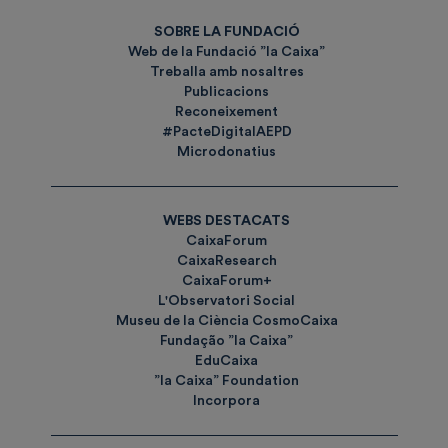
SOBRE LA FUNDACIÓ
Web de la Fundació ”la Caixa”
Treballa amb nosaltres
Publicacions
Reconeixement
#PacteDigitalAEPD
Microdonatius
WEBS DESTACATS
CaixaForum
CaixaResearch
CaixaForum+
L'Observatori Social
Museu de la Ciència CosmoCaixa
Fundação ”la Caixa”
EduCaixa
”la Caixa” Foundation
Incorpora