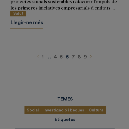
projectes socials sostenibles i afavorir l'impuls de
les primeres iniciatives empresarials d'entitats ...
Salut
Llegir-ne més
Anterior
Siguiente
1
…
4
5
6
7
8
9
TEMES
Social
Investigació i beques
Cultura
Etiquetes