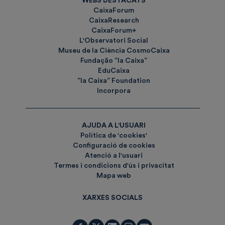
WEBS DESTACATS
CaixaForum
CaixaResearch
CaixaForum+
L'Observatori Social
Museu de la Ciència CosmoCaixa
Fundação ”la Caixa”
EduCaixa
”la Caixa” Foundation
Incorpora
AJUDA A L'USUARI
Política de 'cookies'
Configuració de cookies
Atenció a l'usuari
Termes i condicions d'ús i privacitat
Mapa web
XARXES SOCIALS