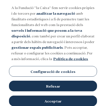
A la Fundació ”la Caixa” fem servir cookies pròpies
i de tercers per
analitzar la navegació
amb
Menu
finalitats estadístiques i a fi de permetre tant les
funcionalitats del web com la prestació dels
serveis i informació que posem a la teva
Social
Investigació i beques
Cultura
disposició
, com també per crear un perfil elaborat
a partir dels hàbits de navegació i interessos i poder
gestionar espais publicitaris
. Pots acceptar,
Sud-àfrica
refusar o configurar les cookies a continuació. Per
a més informació, clica la
Política de cookies
Configuració de cookies
Refusar
Acceptar