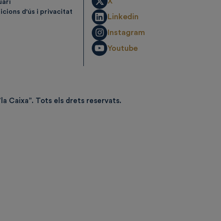
X
uari
cions d'ús i privacitat
Linkedin
Instagram
Youtube
la Caixa”.
Tots els drets reservats.