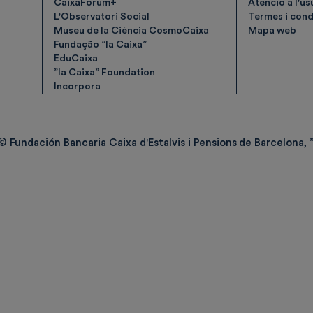
CaixaForum+
Atenció a l'us
L'Observatori Social
Termes i condi
Museu de la Ciència CosmoCaixa
Mapa web
Fundação ”la Caixa”
EduCaixa
”la Caixa” Foundation
Incorpora
© Fundación Bancaria Caixa d'Estalvis i Pensions de Barcelona, ”