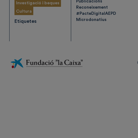
Publicacions
Investigació i beques
Reconeixement
Cultura
#PacteDigitalAEPD
Microdonatius
Etiquetes
Fundación
La
Caixa