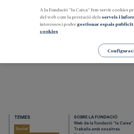
A la Fundació ”la Caixa” fem servir cookies pr
Menu
del web com la prestació dels
serveis i info
interessos i poder
gestionar espais publicit
cookies
Portada
Etiquetes
Configurac
TEMES
SOBRE LA FUNDACIÓ
Web de la Fundació ”la Caixa”
Social
Treballa amb nosaltres