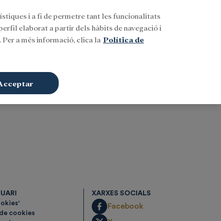
stiques i a fi de permetre tant les funcionalitats
Buscar
CAT
Iniciar sessió
erfil elaborat a partir dels hàbits de navegació i
 Per a més informació, clica la
Política de
Acceptar
SUARI
XARXES SOCIALS
ookies'
Facebook
 de cookies