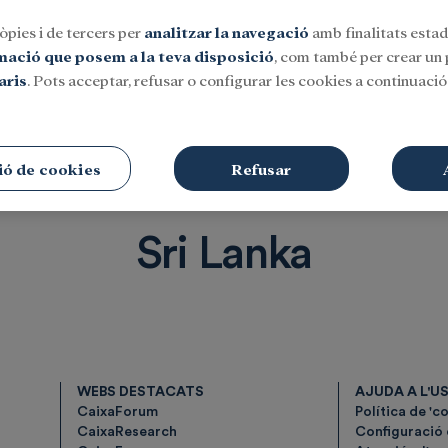
òpies i de tercers per
analitzar la navegació
amb finalitats estadí
rmació que posem a la teva disposició
, com també per crear un p
aris
. Pots acceptar, refusar o configurar les cookies a continuació.
Social
Investigació i beques
Cultura
ió de cookies
Refusar
Sri Lanka
WEBS DESTACATS
AJUDA A L'U
CaixaForum
Política de 'c
CaixaResearch
Configuració