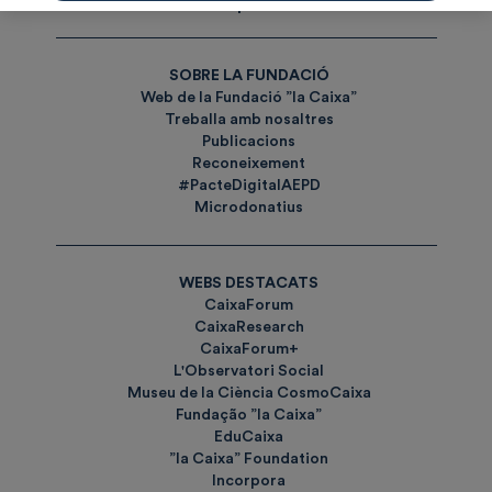
Etiquetes
SOBRE LA FUNDACIÓ
Web de la Fundació ”la Caixa”
Treballa amb nosaltres
Publicacions
Reconeixement
#PacteDigitalAEPD
Microdonatius
WEBS DESTACATS
CaixaForum
CaixaResearch
CaixaForum+
L'Observatori Social
Museu de la Ciència CosmoCaixa
Fundação ”la Caixa”
EduCaixa
”la Caixa” Foundation
Incorpora