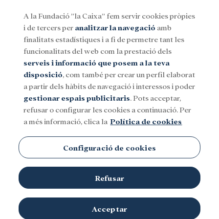
A la Fundació ”la Caixa” fem servir cookies pròpies
i de tercers per
analitzar la navegació
amb
Menu
finalitats estadístiques i a fi de permetre tant les
funcionalitats del web com la prestació dels
serveis i informació que posem a la teva
Social
Investigació i beques
Cultura
disposició
, com també per crear un perfil elaborat
a partir dels hàbits de navegació i interessos i poder
gestionar espais publicitaris
. Pots acceptar,
Mònaco
refusar o configurar les cookies a continuació. Per
a més informació, clica la
Política de cookies
Configuració de cookies
Refusar
TEMES
Social
Investigació i beques
Cultura
Acceptar