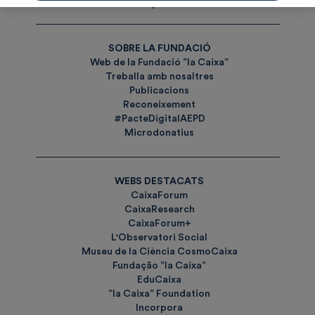
Etiquetes
SOBRE LA FUNDACIÓ
Web de la Fundació ”la Caixa”
Treballa amb nosaltres
Publicacions
Reconeixement
#PacteDigitalAEPD
Microdonatius
WEBS DESTACATS
CaixaForum
CaixaResearch
CaixaForum+
L'Observatori Social
Museu de la Ciència CosmoCaixa
Fundação ”la Caixa”
EduCaixa
”la Caixa” Foundation
Incorpora