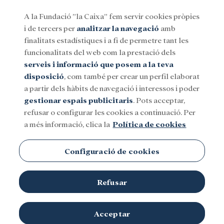
A la Fundació ”la Caixa” fem servir cookies pròpies
i de tercers per
analitzar la navegació
amb
Menu
finalitats estadístiques i a fi de permetre tant les
funcionalitats del web com la prestació dels
serveis i informació que posem a la teva
Social
Investigació i beques
Cultura
disposició
, com també per crear un perfil elaborat
a partir dels hàbits de navegació i interessos i poder
gestionar espais publicitaris
. Pots acceptar,
Gabon
refusar o configurar les cookies a continuació. Per
a més informació, clica la
Política de cookies
Configuració de cookies
Refusar
TEMES
Social
Investigació i beques
Cultura
Acceptar