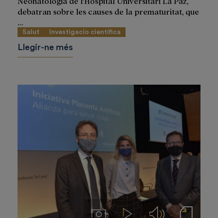
Neonatologia de l’Hospital Universitari La Paz,
debatran sobre les causes de la prematuritat, que
...
Salut
Investigacio científica
Llegir-ne més
Imágenes
Videos
Audios
Notas de prensa