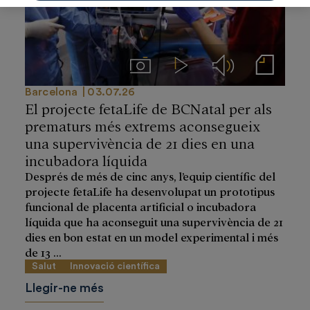
Imágenes
Videos
Audios
Notas de prensa
Barcelona
03.07.26
El projecte fetaLife de BCNatal per als
prematurs més extrems aconsegueix
una supervivència de 21 dies en una
incubadora líquida
Després de més de cinc anys, l’equip científic del
projecte fetaLife ha desenvolupat un prototipus
funcional de placenta artificial o incubadora
líquida que ha aconseguit una supervivència de 21
dies en bon estat en un model experimental i més
de 13 ...
Salut
Innovació científica
Llegir-ne més