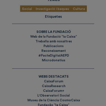
Social
Investigació i beques
Cultura
Etiquetes
SOBRE LA FUNDACIÓ
Web de la Fundació ”la Caixa”
Treballa amb nosaltres
Publicacions
Reconeixement
#PacteDigitalAEPD
Microdonatius
WEBS DESTACATS
CaixaForum
CaixaResearch
CaixaForum+
L'Observatori Social
Museu de la Ciència CosmoCaixa
Fundação ”la Caixa”