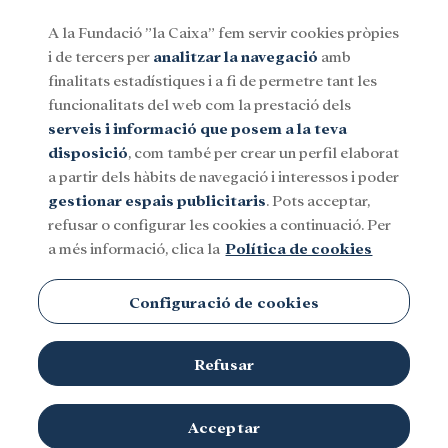
A la Fundació ”la Caixa” fem servir cookies pròpies
i de tercers per
analitzar la navegació
amb
Menu
finalitats estadístiques i a fi de permetre tant les
funcionalitats del web com la prestació dels
serveis i informació que posem a la teva
Social
Investigació i beques
Cultura
disposició
, com també per crear un perfil elaborat
a partir dels hàbits de navegació i interessos i poder
gestionar espais publicitaris
. Pots acceptar,
Placenta Artificial
refusar o configurar les cookies a continuació. Per
a més informació, clica la
Política de cookies
Configuració de cookies
Refusar
Acceptar