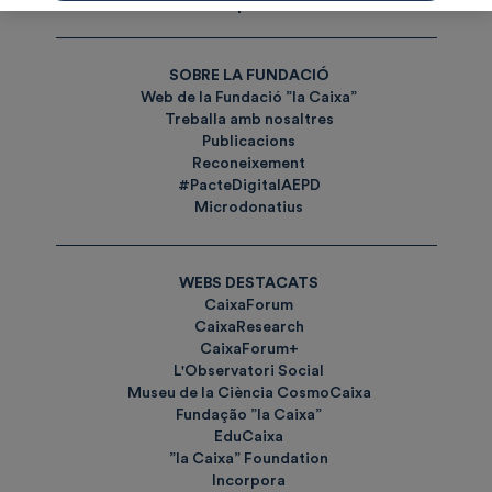
Etiquetes
SOBRE LA FUNDACIÓ
Web de la Fundació ”la Caixa”
Treballa amb nosaltres
Publicacions
Reconeixement
#PacteDigitalAEPD
Microdonatius
WEBS DESTACATS
CaixaForum
CaixaResearch
CaixaForum+
L'Observatori Social
Museu de la Ciència CosmoCaixa
Fundação ”la Caixa”
EduCaixa
”la Caixa” Foundation
Incorpora