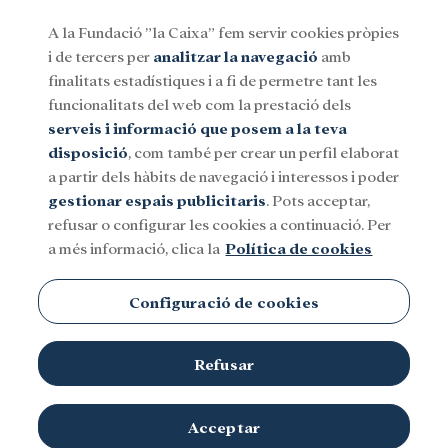
A la Fundació ”la Caixa” fem servir cookies pròpies
i de tercers per
analitzar la navegació
amb
Menu
finalitats estadístiques i a fi de permetre tant les
funcionalitats del web com la prestació dels
serveis i informació que posem a la teva
Social
Investigació i beques
Cultura
disposició
, com també per crear un perfil elaborat
a partir dels hàbits de navegació i interessos i poder
gestionar espais publicitaris
. Pots acceptar,
Fundación Pies Descalzos
refusar o configurar les cookies a continuació. Per
a més informació, clica la
Política de cookies
Configuració de cookies
Refusar
TEMES
Social
Investigació i beques
Cultura
Acceptar