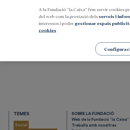
A la Fundació ”la Caixa” fem servir cookies pr
Menu
del web com la prestació dels
serveis i info
interessos i poder
gestionar espais publicit
cookies
Portada
Etiquetes
Configurac
TEMES
SOBRE LA FUNDACIÓ
Web de la Fundació ”la Caixa”
Social
Treballa amb nosaltres