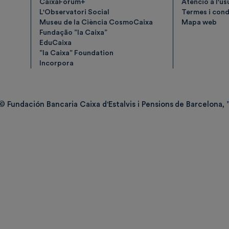
CaixaForum+
Atenció a l'us
L'Observatori Social
Termes i condi
Museu de la Ciència CosmoCaixa
Mapa web
Fundação ”la Caixa”
EduCaixa
”la Caixa” Foundation
Incorpora
© Fundación Bancaria Caixa d'Estalvis i Pensions de Barcelona, ”