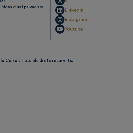
X
uari
cions d'ús i privacitat
Linkedin
Instagram
Youtube
la Caixa”.
Tots els drets reservats.