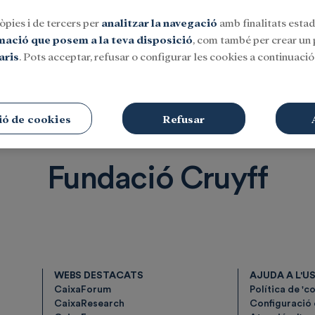
òpies i de tercers per
analitzar la navegació
amb finalitats estadí
rmació que posem a la teva disposició
, com també per crear un p
aris
. Pots acceptar, refusar o configurar les cookies a continuació.
Social
Investigació i beques
Cultura
ió de cookies
Refusar
Fundació Cruyff
WEBS DESTACATS
AJUDA A L'U
CaixaForum
Política de 'c
CaixaResearch
Configuració