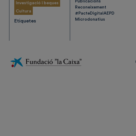
Publicacions
Investigació i beques
Reconeixement
Cultura
#PacteDigitalAEPD
Microdonatius
Etiquetes
Fundación
La
Caixa