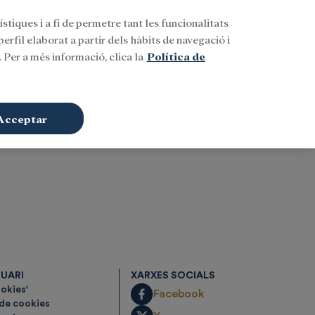
stiques i a fi de permetre tant les funcionalitats
Buscar
CAT
Iniciar sessió
erfil elaborat a partir dels hàbits de navegació i
 Per a més informació, clica la
Política de
Acceptar
SUARI
XARXES SOCIALS
ookies'
Facebook
 de cookies