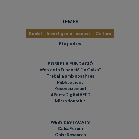
TEMES
Social
Investigació i beques
Cultura
Etiquetes
SOBRE LA FUNDACIÓ
Web de la Fundació ”la Caixa”
Treballa amb nosaltres
Publicacions
Reconeixement
#PacteDigitalAEPD
Microdonatius
WEBS DESTACATS
CaixaForum
CaixaResearch