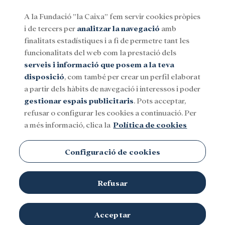
A la Fundació ”la Caixa” fem servir cookies pròpies
i de tercers per
analitzar la navegació
amb
Menu
finalitats estadístiques i a fi de permetre tant les
funcionalitats del web com la prestació dels
serveis i informació que posem a la teva
Social
Investigació i beques
Cultura
disposició
, com també per crear un perfil elaborat
a partir dels hàbits de navegació i interessos i poder
gestionar espais publicitaris
. Pots acceptar,
Fundação para a Ciência e a
refusar o configurar les cookies a continuació. Per
a més informació, clica la
Política de cookies
Tecnologia (FCT)
Configuració de cookies
Refusar
Acceptar