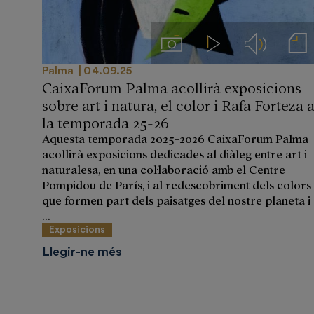
Imágenes
Videos
Audios
Notas de
Palma
04.09.25
CaixaForum Palma acollirà exposicions
sobre art i natura, el color i Rafa Forteza 
la temporada 25-26
Aquesta temporada 2025-2026 CaixaForum Palma
acollirà exposicions dedicades al diàleg entre art i
naturalesa, en una col·laboració amb el Centre
Pompidou de París, i al redescobriment dels colors
que formen part dels paisatges del nostre planeta i
...
Exposicions
Llegir-ne més