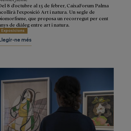
Del 8 d'octubre al 15 de febrer, CaixaForum Palma
acollirà l'exposició Art i natura. Un segle de
biomorfisme, que proposa un recorregut per cent
anys de diàleg entre art i natura.
Exposicions
Llegir-ne més