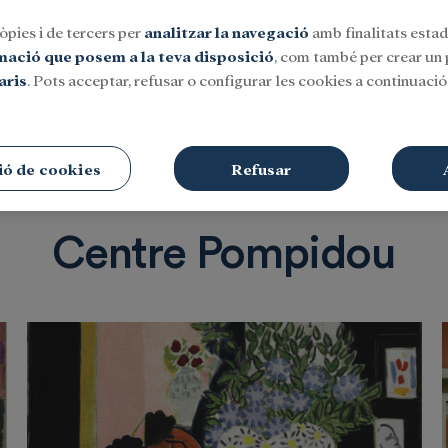
òpies i de tercers per
analitzar la navegació
amb finalitats estadí
rmació que posem a la teva disposició
, com també per crear un p
aris
. Pots acceptar, refusar o configurar les cookies a continuació.
Social
Investigació i beques
Cultura
ió de cookies
Refusar
Centre Pompidou