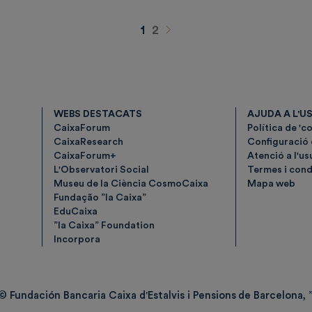
Siguiente
1
2
WEBS DESTACATS
AJUDA A L'U
CaixaForum
Política de 'c
CaixaResearch
Configuració
CaixaForum+
Atenció a l'us
L'Observatori Social
Termes i condi
Museu de la Ciència CosmoCaixa
Mapa web
Fundação ”la Caixa”
EduCaixa
”la Caixa” Foundation
Incorpora
© Fundación Bancaria Caixa d'Estalvis i Pensions de Barcelona, ”