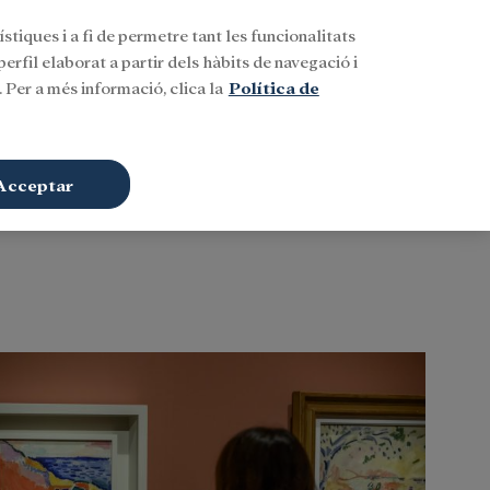
stiques i a fi de permetre tant les funcionalitats
Buscar
CAT
Iniciar sessió
erfil elaborat a partir dels hàbits de navegació i
 Per a més informació, clica la
Política de
Acceptar