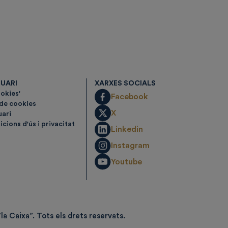
SUARI
XARXES SOCIALS
ookies'
Facebook
 de cookies
X
uari
cions d'ús i privacitat
Linkedin
Instagram
Youtube
la Caixa”.
Tots els drets reservats.