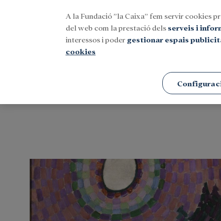
A la Fundació ”la Caixa” fem servir cookies pr
Menu
del web com la prestació dels
serveis i info
interessos i poder
gestionar espais publicit
cookies
Portada
Etiquetes
Configurac