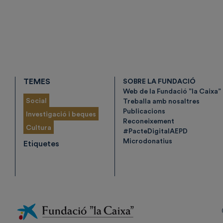
TEMES
SOBRE LA FUNDACIÓ
Web de la Fundació ”la Caixa”
Social
Treballa amb nosaltres
Publicacions
Investigació i beques
Reconeixement
Cultura
#PacteDigitalAEPD
Microdonatius
Etiquetes
Fundación
La