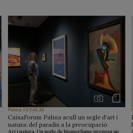
genes
Imágenes
Notas de prensa
Palma
07.10.25
CaixaForum Palma acull un segle d’art i
natura: del paradís a la preocupació
Art i natura. Un segle de biomorfisme proposa un