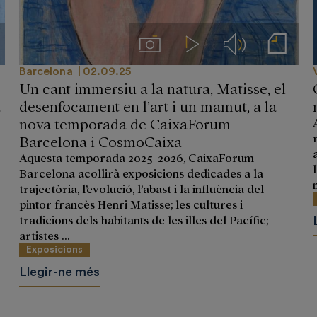
 prensa
Imágenes
Videos
Audios
Notas de prensa
Barcelona
02.09.25
Un cant immersiu a la natura, Matisse, el
a
desenfocament en l’art i un mamut, a la
nova temporada de CaixaForum
Barcelona i CosmoCaixa
Aquesta temporada 2025-2026, CaixaForum
Barcelona acollirà exposicions dedicades a la
trajectòria, l’evolució, l’abast i la influència del
pintor francès Henri Matisse; les cultures i
tradicions dels habitants de les illes del Pacífic;
artistes ...
Exposicions
Llegir-ne més