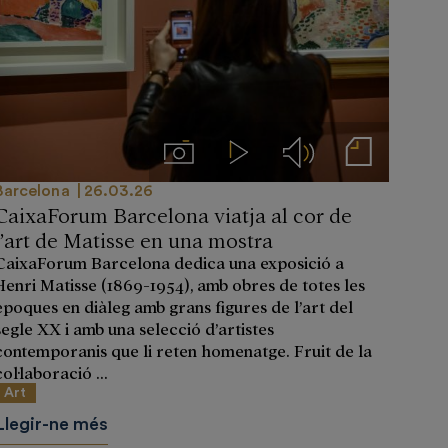
s
Imágenes
Videos
Audios
Notas de prensa
Barcelona
26.03.26
CaixaForum Barcelona viatja al cor de
l’art de Matisse en una mostra
CaixaForum Barcelona dedica una exposició a
Henri Matisse (1869-1954), amb obres de totes les
èpoques en diàleg amb grans figures de l’art del
segle XX i amb una selecció d’artistes
contemporanis que li reten homenatge. Fruit de la
col·laboració ...
Art
Llegir-ne més