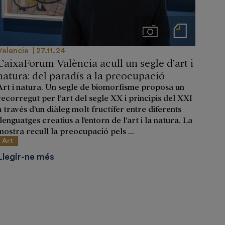
Imágenes
Notas de prensa
Valencia
27.11.24
CaixaForum València acull un segle d’art i
natura: del paradís a la preocupació
Art i natura. Un segle de biomorfisme proposa un
recorregut per l’art del segle XX i principis del XXI
a través d’un diàleg molt fructífer entre diferents
llenguatges creatius a l’entorn de l’art i la natura. La
mostra recull la preocupació pels ...
Art
Llegir-ne més